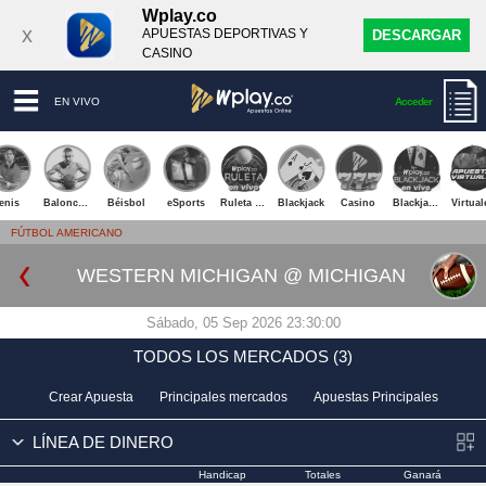
Wplay.co
x
APUESTAS DEPORTIVAS Y
DESCARGAR
CASINO
EN VIVO
Acceder
enis
Baloncesto
Béisbol
eSports
Ruleta Envivo
Blackjack
Casino
Blackjack Envivo
Virtual
FÚTBOL AMERICANO
WESTERN MICHIGAN @ MICHIGAN
Sábado, 05 Sep 2026 23:30:00
TODOS LOS MERCADOS (3)
Crear Apuesta
Principales mercados
Apuestas Principales
LÍNEA DE DINERO
Handicap
Totales
Ganará