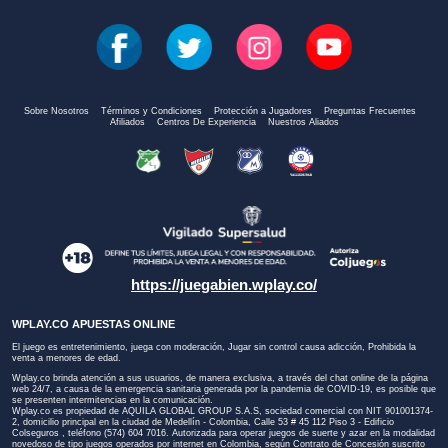
Sobre Nosotros
Términos y Condiciones
Protección a Jugadores
Preguntas Frecuentes
Afiliados
Centros De Experiencia
Nuestros Aliados
https://juegabien.wplay.co/
WPLAY.CO APUESTAS ONLINE
El juego es entretenimiento, juega con moderación, Jugar sin control causa adicción, Prohibida la
venta a menores de edad.
Wplay.co brinda atención a sus usuarios, de manera exclusiva, a través del chat online de la página
web 24/7, a causa de la emergencia sanitaria generada por la pandemia de COVID-19, es posible que
se presenten intermitencias en la comunicación.
Wplay.co es propiedad de AQUILA GLOBAL GROUP S.A.S, sociedad comercial con NIT 901001374-
2, domicilio principal en la ciudad de Medellín - Colombia, Calle 53 # 45 112 Piso 3 - Edificio
Colseguros , teléfono (574) 604 7016. Autorizada para operar juegos de suerte y azar en la modalidad
novedoso de tipo juegos operados por internet en Colombia, según Contrato de Concesión suscrito