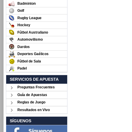
Nicaragua - Primera Division
Finland - Kolmonen
Alemania - Bundesliga
New Zealand NPC
Futuras
Hamburg (Mujeres)
UFC Fight Night - Rodriguez
Tour de France (Mujeres)
Clasificación General
Australia - U20
Esquí­ Alpino Hombres
Badminton
Estonia - Meistriliiga
Bolivia - Liga Femenina
Ganador
vs Silva
Panama - Liga Panamena
Noruega - Eliteserien
Francia - Ligue 1
Torneo de las Seis Naciones
Apuesta Partido
Vuelta a Espana
Clasificación General
Australia Tasmania
Esquí­ Alpino Mujeres
FIS World Cup
Faroe Islands - Premier
Internacional
Golf
Brasileiro A1, Women
UFC 331 - Van vs Pantoja 2
Panama - Liga Prom
Championship
Noruega - 1ra. División
Portugal - Primeira Liga
League
Rugby World Cup
Futuras
Tour de Pologne
Clasificación General
Biatlón Hombres
FIS World Cup
Iceland - Premier League
Korea Masters - Men's
PGA Tour
Rugby League
Paraguay - Primera Division B
Noruega - Division 3
México - Liga MX
Georgia - Erovnuli Liga
Women
Doubles
Ganador Final
Vuelta a Burgos
Clasificación General
Ski Jumping Men
IBU World Cup
LIV Tour
Ganador Final
Paraguay - Segunda Division
Suecia - Allsvenskan
NRL
Hockey
Mexico - Liga de Expansion
Copa del Grecia
NPL Western Australia
MX
Clasificación General
IBU World Cup - 4x7.5 km
FIS World Cup
Mejores Golfistas Por
The Open Championship
Peru - Segunda Division
Ganador Final
Suecia - Superettan
Super Liga
Apuesta Partido
Hungría - NB1
Mundial
Fútbol Australiano
New Zealand - Womens
Relay
Categoría
EE.UU - MLS
League
USA - USL Championship
Top Golfer by Category
Suecia - División 1
The PGA Championship
Ganador Final
Islandia - 1. División
Mundial
Apuesta Partido
Ganador
AFL
Automovilismo
Finalizará entre los 10
Brasil - Serie A
Irlanda del Norte - IFA
Finalizará entre los 10
Suecia - Division 2
primeros
US Open
Islandia - 3. Division
Ganador Final
Ganador Final
Premiership
AFL Women
Apuesta Partido
primeros
Formula 1
Dardos
Panama - Liga Panamena
Finaliza 5 Mejores
Iceland - Division 4
US Masters
Ganador Final
South Korea - K-League
Ganador
Finaliza 5 Mejores
Apuesta Partido
UEFA - Nations League
MotoGP
Futures - Ganador Gran
Modus Super Series
Deportes Gaélicos
Women
2do Round 3 Bolas
Kazajistán - Premier League
Premio
Presidents Cup
Ganador Final
2ª Ronda 3 Balls
España - Copa Del Rey
Moto2
Futures - Ganador Gran
PDC - Campeonato del Mundo
Apuesta Partido
Suecia - Allsvenskan
Fútbol
Fútbol de Sala
2do Round Partido 18 Hoyos
Letonia - Virsliga
Coche ganador
Premio
Ryder Cup
Ganador Final
2do Round Partido 18 Hoyos
Inglaterra - EFL Cup
NASCAR
Championship Ganador
Sweden - Elitettan
Ganador
2do Round 6 golfistas
Hurling
Club Football
Empate No Accion
Lituania 1 Lyga
Argentina
Padel
terminará en el podio
Championship Ganador
Solheim Cup
Ganador Final
Inglaterra - FA Cup
IndyCar
Carrera
USA - National Soccer League
Ganador
2do Round 6 golfistas
Camogie
Montenegro - Prva Liga
Ganador del Campeonato de
Primera Division
Premier Padel Tour
Ganador Final
Alemania - DFB Pokal
Pilotos
Nascar Cup Series
Women - Club Friendlies
SERVICIOS DE APUESTA
Speedway
Ganador
Senior Camogie
Holanda - Eredivisie
London - Partidos másculinos
Holanda - Eredivisie
Championship
Constructors Championship
O'Reilly Auto Parts Series
Women International - Africa
Mundial
North Macedonia - First
Preguntas Frecuentes
Ganador
London - Partidos Femeninos
Cup of Nations
Holanda - Copa KNVB
Club Hurling
League
Latvian Grand Prix
Apuestas Encuentros
UEFA CHAMPIONS LEAGUE
Guía de Apuestas
Inglaterra - Championship
Ganador
Polonia - Ekstraklasa
Temporada
(MUJERES)
World Championship Ganador
Inglaterra - League One
Polonia - I liga
Reglas de Juego
Constructors Apuestas
Encuentros Temporada
Inglaterra - League Two
Polonia - III Liga
Resultados en Vivo
Inglaterra - National League
Portugal - Segunda Liga
Alemania - Bundesliga 2
Portugal - Liga Portugal 3
SÍGUENOS
Bélgica - 1ra División A
Rumanía - Liga 1
Suecia - Allsvenskan
Rumania - Liga 2