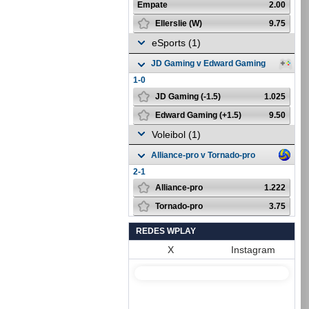
Empate
2.00
Ellerslie (W)
9.75
eSports
(1)
JD Gaming v Edward Gaming
1-0
JD Gaming
(
-1.5
)
1.025
Edward Gaming
(
+1.5
)
9.50
Voleibol
(1)
Alliance-pro v Tornado-pro
2-1
Alliance-pro
1.222
Tornado-pro
3.75
REDES WPLAY
X
Instagram