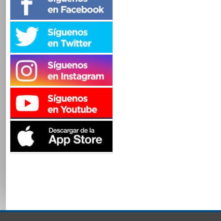
Noruega - Eliteserien
Serbia - Super Liga
Escocia - Premiership
Eslovaquia - Super Liga
Escocia - League Cup
Eslovaquia - 2. Liga
Grecia - Super League
Slovakia - 3. Liga
UEFA - Euro 2028
Eslovenia - Prva Liga
Irlanda - Division Premier
Slovenia - Division 2
Suiza - Super Liga
Suiza - Challenge League
Turquía - TFF League 1
Ucrania - Premier League
Ukraine - Persha Liga