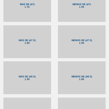
MÁS DE (47)
MENOS DE (47)
1.76
1.95
MÁS DE (47.5)
MENOS DE (47.5)
1.80
1.90
MÁS DE (48.5)
MENOS DE (48.5)
1.90
1.80