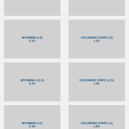
WYOMING (+2)
COLORADO STATE (-2)
2.14
1.63
WYOMING (+1.5)
COLORADO STATE (-1.5)
2.16
1.62
WYOMING (+1)
COLORADO STATE (-1)
2.18
1.60