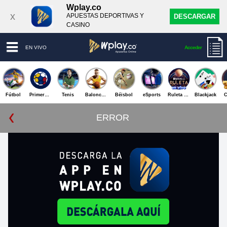
Wplay.co
x
APUESTAS DEPORTIVAS Y
DESCARGAR
CASINO
EN VIVO
Acceder
Fútbol
Primera A
Tenis
Baloncesto
Béisbol
eSports
Ruleta Envivo
Blackjack
C
ERROR