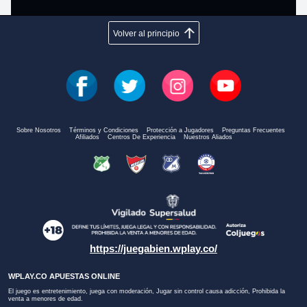
Volver al principio
Sobre Nosotros
Términos y Condiciones
Protección a Jugadores
Preguntas Frecuentes
Afiliados
Centros De Experiencia
Nuestros Aliados
https://juegabien.wplay.co/
WPLAY.CO APUESTAS ONLINE
El juego es entretenimiento, juega con moderación, Jugar sin control causa adicción, Prohibida la
venta a menores de edad.