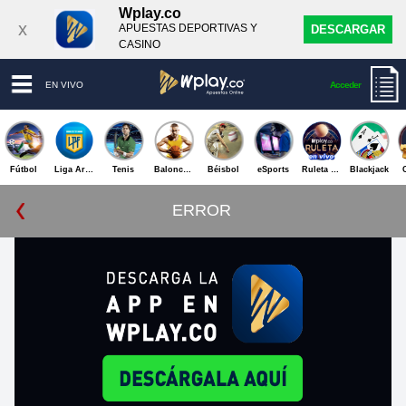
Wplay.co
x
APUESTAS DEPORTIVAS Y
DESCARGAR
CASINO
EN VIVO
Acceder
Fútbol
Liga Argentina
Tenis
Baloncesto
Béisbol
eSports
Ruleta Envivo
Blackjack
ERROR