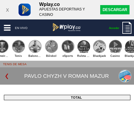
Wplay.co
x
APUESTAS DEPORTIVAS Y
DESCARGAR
CASINO
EN VIVO
Acceder
Primeira Liga
Tenis
Baloncesto
Béisbol
eSports
Ruleta Envivo
Blackjack
Casino
TENIS DE MESA
PAVLO CHYZH V ROMAN MAZUR
TOTAL