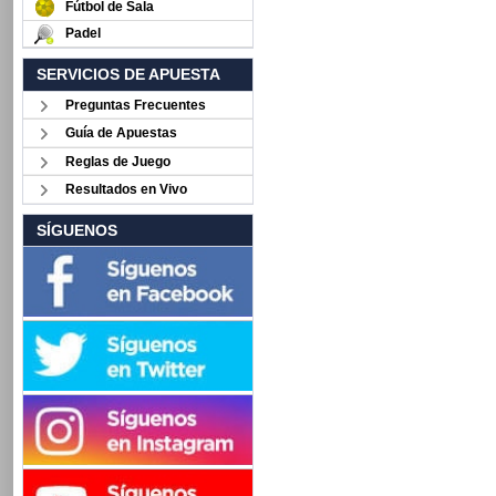
Noruega - Division 3
PDC - Campeonato del Mundo
Apuesta Partido
Italia - Serie A
Fútbol
Fútbol de Sala
Coche ganador
Solheim Cup
Ganador Final
Faroe Islands - Premier
El Salvador - Reserve League
Women International - Africa
Speedway
Suecia - Allsvenskan
Ganador
League
Ganador
Alemania - Bundesliga
Hurling
Club Football
Argentina
Padel
terminará en el podio
Cup of Nations
Ganador Final
Guatemala - Liga Nacional
Suecia - Superettan
Mundial
Georgia - Erovnuli Liga
Francia - Ligue 1
Ganador
Camogie
Brasil
Ganador del Campeonato de
Primera Division
UEFA CHAMPIONS LEAGUE
Premier Padel Tour
Guatemala - Primera Division
Pilotos
Suecia - División 1
(MUJERES)
Latvian Grand Prix
Georgia - Erovnuli Liga 2
SERVICIOS DE APUESTA
México - Liga MX
Senior Camogie
Guatemala
Liga Gaucha
London - Partidos másculinos
Championship
Honduras - Liga Nacional
Constructors Championship
Suecia - Division 2
Copa del Grecia
Mexico - Liga de Expansion
Preguntas Frecuentes
Brasil - Liga Futsal
Ganador
Liga Nacional Women
MX
Club Hurling
Nicaragua - Primera Division
Hungría - NB1
Apuestas Encuentros
EE.UU - MLS
Guía de Apuestas
Ganador
Panama - Liga Panamena
Temporada
Hungría - NB2
Brasil - Serie A
Panama - Liga Prom
Reglas de Juego
Constructors Apuestas
Hungary - NB3
Encuentros Temporada
Brasil - Copa do Brasil
Paraguay - Primera Division B
Islandia - Liga Premier
Resultados en Vivo
Panama - Liga Panamena
Peru - Segunda Division
Islandia - 1. División
UEFA - Nations League
USA - USL Championship
SÍGUENOS
Islandia - 2. División
España - Copa Del Rey
USA - USL League One
Islandia - 3. Division
Inglaterra - FA Cup
USA - MLS Next Pro
Israel - League Cup
Alemania - DFB Pokal
Venezuela - Segunda Division
Kazajistán - Premier League
Inglaterra - Championship
Dominica - Premier League
Letonia - Virsliga
Inglaterra - League One
Lituania - A Lyga
Inglaterra - League Two
Lituania 1 Lyga
Escocia - League Cup
Luxemburgo - División
Nacional
Grecia - Super League
Moldova - Super Liga
UEFA - Euro 2028
Montenegro - Prva Liga
Irlanda - Division Premier
Holanda - Eredivisie
North Macedonia - First