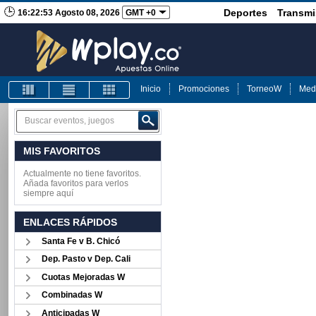
Deportes
Transmi
16:22:53 Agosto 08, 2026
GMT +0
Inicio
Promociones
TorneoW
Med
Buscar eventos, juegos
MIS FAVORITOS
Actualmente no tiene favoritos.
Añada favoritos para verlos
siempre aquí
ENLACES RÁPIDOS
Santa Fe v B. Chicó
Dep. Pasto v Dep. Cali
Cuotas Mejoradas W
Combinadas W
Anticipadas W