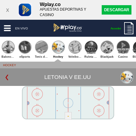
Wplay.co
x
APUESTAS DEPORTIVAS Y
DESCARGAR
CASINO
EN VIVO
Acceder
Baloncesto
eSports
Tenis de Mesa
Hockey
Voleibol de Playa
Ruleta Envivo
Blackjack
Casino
HOCKEY
LETONIA V EE.UU
-