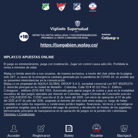
https://juegabien.wplay.co/
WPLAY.CO APUESTAS ONLINE
El juego es entretenimiento, juega con moderación, Jugar sin control causa adicción, Prohibida la
venta a menores de edad.
Wplay.co brinda atención a sus usuarios, de manera exclusiva, a través del chat online de la página
web 24/7, a causa de la emergencia sanitaria generada por la pandemia de COVID-19, es posible que
se presenten intermitencias en la comunicación.
Wplay.co es propiedad de AQUILA GLOBAL GROUP S.A.S, sociedad comercial con NIT 901001374-
2, domicilio principal en la ciudad de Medellín - Colombia, Calle 53 # 45 112 Piso 3 - Edificio
Colseguros , teléfono (574) 604 7016. Autorizada para operar juegos de suerte y azar en la modalidad
novedoso de tipo juegos operados por internet en Colombia, según Contrato de Concesión suscrito
con COLJUEGOS No. C2182 suscrito el 11 de Junio del 2025, con inicio de operación el 07 de julio
del 2025 al 07 de julio del 2030, asignado al dominio del sitio web
www.wplay.co
, luego de haber
cumplido con todos los requisitos y condiciones jurídico legales, financieras, técnicos y tecnológicos
y garantías exigidas para la cobertura del pago de premios y devolución de fondos de los jugadores,
demostrando principios de transparencia en la operación de juegos en la jurisdicción colombiana.
Términos y Condiciones
Acceder
Registrarse
Boleto
Roulette
Blackjack