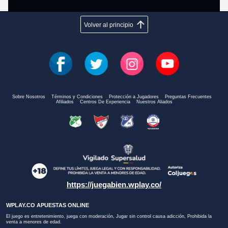
PRIMERA
A
Volver al principio
EUROPA
LEAGUE
- CLASF
ESPORTS
TRANSMISIÓN
EN VIVO
Sobre Nosotros
Términos y Condiciones
Protección a Jugadores
Preguntas Frecuentes
Afiliados
Centros De Experiencia
Nuestros Aliados
PROMOCIONES
VIRTUALES
CALENDARIO
DEPORTIVO
https://juegabien.wplay.co/
CLUB
WPLAY.CO APUESTAS ONLINE
El juego es entretenimiento, juega con moderación, Jugar sin control causa adicción, Prohibida la
SOPORTE
venta a menores de edad.