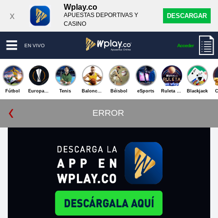
Wplay.co
x
APUESTAS DEPORTIVAS Y
DESCARGAR
CASINO
Cuenta
Buscar
EN VIVO
Acceder
Borrar
eventos,
Todos
juegos
REGÍSTRATE
Fútbol
Europa League Clasifi
Tenis
Baloncesto
Béisbol
eSports
Ruleta Envivo
Blackjack
C
DEPORTES
ERROR
EN
VIVO
FÚTBOL
CASINO
SLOTS
CUOTAS
MEJORADAS