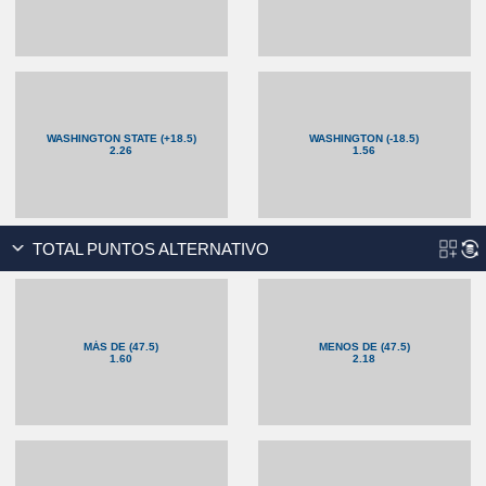
WASHINGTON STATE (+18.5)
WASHINGTON (-18.5)
2.26
1.56
TOTAL PUNTOS ALTERNATIVO
MÁS DE (47.5)
MENOS DE (47.5)
1.60
2.18