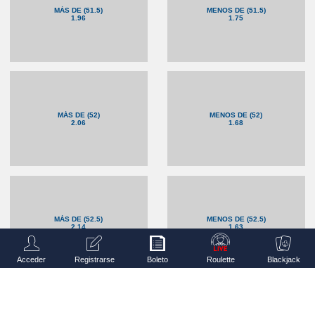
MÁS DE (51.5)
MENOS DE (51.5)
1.96
1.75
MÁS DE (52)
MENOS DE (52)
2.06
1.68
MÁS DE (52.5)
MENOS DE (52.5)
2.14
1.63
Acceder
Registrarse
Boleto
Roulette
Blackjack