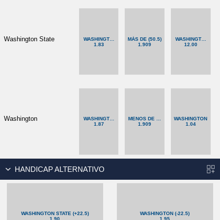
PRIMERA
A
EUROPA
Washington State
WASHINGTON STATE (+22)
MÁS DE (50.5)
WASHINGTON STA
LEAGUE
1.83
1.909
12.00
- CLASF
LIGA
ARGENTINA
ESPORTS
TRANSMISIÓN
EN VIVO
Washington
WASHINGTON (-22)
MENOS DE (50.5)
WASHINGTON
1.87
1.909
1.04
PROMOCIONES
VIRTUALES
HANDICAP ALTERNATIVO
CALENDARIO
DEPORTIVO
CLUB
WASHINGTON STATE (+22.5)
WASHINGTON (-22.5)
1.90
1.95