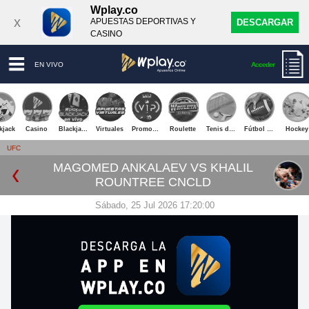
Wplay.co
x
APUESTAS DEPORTIVAS Y
DESCARGAR
CASINO
EN VIVO
Acceder
kjack
Casino
Blackjack Envivo
Virtuales
Promos VIP
Roulette
Tenis de Mesa
Fútbol Americano
Hockey
UFC
MAGOMED ANKALAEV VS KHALIL
ROUNTREE CNCLD
Sábado, 25 Jul 2026 17:20:00