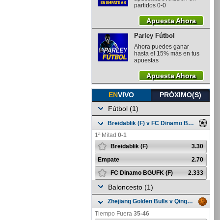
partidos 0-0
Apuesta Ahora
Parley Fútbol
Ahora puedes ganar
hasta el 15% más en tus
apuestas
Apuesta Ahora
EN
VIVO
PRÓXIMO(S)
Fútbol
(1)
Breidablik (F) v FC Dinamo BGUFK (F)
1ª Mitad
0-1
Breidablik (F)
3.30
Empate
2.70
FC Dinamo BGUFK (F)
2.333
Baloncesto
(1)
Zhejiang Golden Bulls v Qingdao Eagles
Tiempo Fuera
35-46