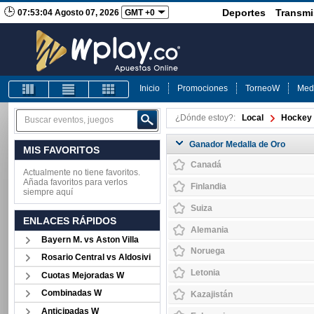
Deportes
Transmi
07:53:04 Agosto 07, 2026
GMT +0
Inicio
Promociones
TorneoW
Med
¿Dónde estoy?
:
Local
Hockey
Buscar eventos, juegos
Ganador Medalla de Oro
MIS FAVORITOS
Canadá
Actualmente no tiene favoritos.
Añada favoritos para verlos
Finlandia
siempre aquí
Suiza
ENLACES RÁPIDOS
Alemania
Bayern M. vs Aston Villa
Noruega
Rosario Central vs Aldosivi
Letonia
Cuotas Mejoradas W
Combinadas W
Kazajistán
Anticipadas W