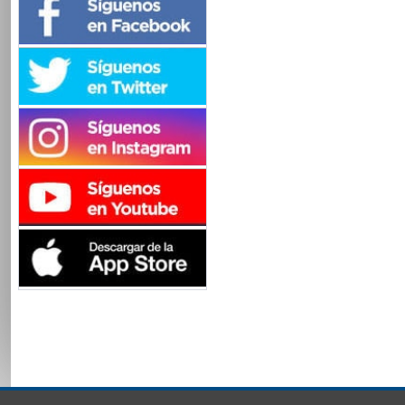
Rumanía - Liga 1
Noruega - Eliteserien
Rumania - Liga 2
Escocia - Premiership
Serbia - Super Liga
Escocia - League Cup
Eslovaquia - Super Liga
Grecia - Super League
Eslovaquia - 2. Liga
UEFA - Euro 2028
Slovakia - 3. Liga
Irlanda - Division Premier
Eslovenia - Prva Liga
Slovenia - Division 2
Suiza - Super Liga
Suiza - Challenge League
Turquía - TFF League 1
Ucrania - Premier League
Ukraine - Persha Liga