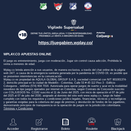
https://juegabien.wplay.co/
WPLAY.CO APUESTAS ONLINE
El juego es entretenimiento, juega con moderación, Jugar sin control causa adicción, Prohibida la
venta a menores de edad.
Wplay.co brinda atención a sus usuarios, de manera exclusiva, a través del chat online de la página
web 24/7, a causa de la emergencia sanitaria generada por la pandemia de COVID-19, es posible que
se presenten intermitencias en la comunicación.
Wplay.co es propiedad de AQUILA GLOBAL GROUP S.A.S, sociedad comercial con NIT 901001374-
2, domicilio principal en la ciudad de Medellín - Colombia, Calle 53 # 45 112 Piso 3 - Edificio
Colseguros , teléfono (574) 604 7016. Autorizada para operar juegos de suerte y azar en la modalidad
novedoso de tipo juegos operados por internet en Colombia, según Contrato de Concesión suscrito
con COLJUEGOS No. C2182 suscrito el 11 de Junio del 2025, con inicio de operación el 07 de julio
del 2025 al 07 de julio del 2030, asignado al dominio del sitio web
www.wplay.co
, luego de haber
cumplido con todos los requisitos y condiciones jurídico legales, financieras, técnicos y tecnológicos
y garantías exigidas para la cobertura del pago de premios y devolución de fondos de los jugadores,
demostrando principios de transparencia en la operación de juegos en la jurisdicción colombiana.
Términos y Condiciones
Acceder
Registrarse
Boleto
Roulette
Blackjack