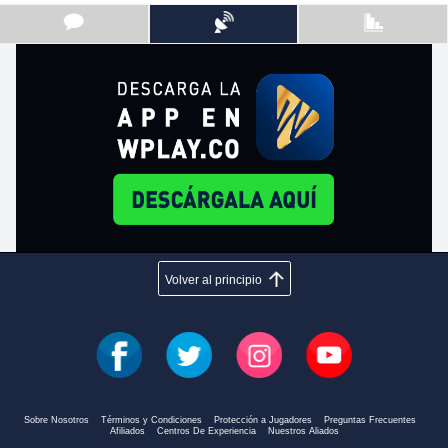
Volver al principio
Sobre Nosotros
Términos y Condiciones
Protección a Jugadores
Preguntas Frecuentes
Afiliados
Centros De Experiencia
Nuestros Aliados