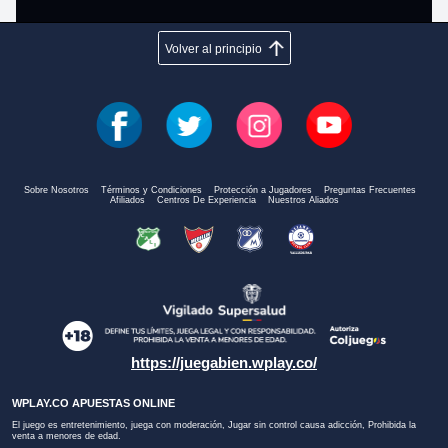
Volver al principio
Sobre Nosotros
Términos y Condiciones
Protección a Jugadores
Preguntas Frecuentes
Afiliados
Centros De Experiencia
Nuestros Aliados
https://juegabien.wplay.co/
WPLAY.CO APUESTAS ONLINE
El juego es entretenimiento, juega con moderación, Jugar sin control causa adicción, Prohibida la
venta a menores de edad.