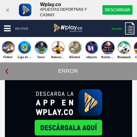
Wplay.co
x
APUESTAS DEPORTIVAS Y
DESCARGAR
CASINO
EN VIVO
Acceder
Fútbol
Liga Argentina
Tenis
Baloncesto
Béisbol
eSports
Ruleta Envivo
Blackjack
C
ERROR