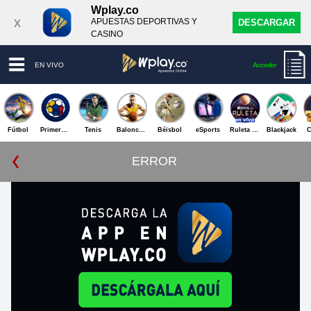
Wplay.co
x
APUESTAS DEPORTIVAS Y
DESCARGAR
CASINO
EN VIVO
Acceder
Fútbol
Primera A
Tenis
Baloncesto
Béisbol
eSports
Ruleta Envivo
Blackjack
C
ERROR