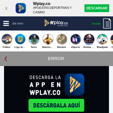
Wplay.co
x
APUESTAS DEPORTIVAS Y
DESCARGAR
CASINO
EN VIVO
Acceder
Fútbol
Liga Argentina
Tenis
Baloncesto
Béisbol
eSports
Ruleta Envivo
Blackjack
C
ERROR