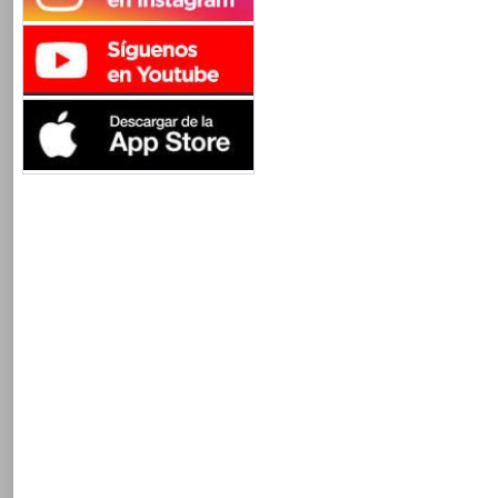
Alemania - Bundesliga 2
Polonia - I liga
Bélgica - 1ra División A
Polonia - III Liga
Suecia - Allsvenskan
Portugal - Segunda Liga
Noruega - Eliteserien
Portugal - Liga Portugal 3
Escocia - Premiership
Rumanía - Liga 1
Escocia - League Cup
Rumania - Liga 2
Grecia - Super League
Serbia - Super Liga
UEFA - Euro 2028
Eslovaquia - Super Liga
Irlanda - Division Premier
Eslovaquia - 2. Liga
Slovakia - 3. Liga
Eslovenia - Prva Liga
Slovenia - Division 2
Suiza - Super Liga
Suiza - Challenge League
Switzerland - Promotion
League
Turquía - TFF League 1
Ucrania - Premier League