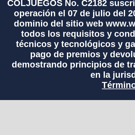
COLJUEGOS No. C2182 suscrito 
operación el 07 de julio del 2
dominio del sitio web
www.w
todos los requisitos y condi
técnicos y tecnológicos y ga
pago de premios y devol
demostrando principios de tr
en la juri
Término