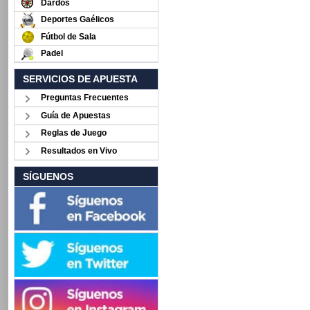
AFL Women
primeros
Formula 1
Dardos
Colombia - Liga Antioqueña
Finlandia - Ykkonen
Irlanda del Norte - IFA
España - La Liga
US Masters
Ganador Final
de Fútbol
Czech Republic - 3.Liga
Premiership
Finaliza 5 Mejores
Apuesta Partido
MotoGP
Futures - Ganador Gran
Modus Super Series
Finlandia - Kakkonen
Deportes Gaélicos
Italia - Serie A
Premio
Presidents Cup
Ganador Final
El Salvador - Primera Division
Czech Republic - 4.Liga
Suecia - Allsvenskan
2ª Ronda 3 Balls
NASCAR
Futures - Ganador Gran
Finland - Kolmonen
PDC - Campeonato del Mundo
Apuesta Partido
Alemania - Bundesliga
Fútbol
Fútbol de Sala
Coche ganador
Premio
Ryder Cup
Guatemala - Liga Nacional
Ganador Final
Czech Republic - Krajsky
Sweden - Elitettan
2do Round Partido 18 Hoyos
IndyCar
Noruega - Eliteserien
Carrera
Francia - Ligue 1
Prebor
Ganador
Hurling
Club Football
Empate No Accion
Argentina
Padel
terminará en el podio
Honduras - Liga Nacional
USA - National Soccer League
Solheim Cup
Ganador Final
Noruega - 1ra. División
Nascar Cup Series
Speedway
Portugal - Primeira Liga
Ganador
Estonia - Meistriliiga
Ganador
2do Round 6 golfistas
Camogie
Ganador del Campeonato de
Primera Division
Nicaragua - Primera Division
Premier Padel Tour
Women - Club Friendlies
Ganador Final
Pilotos
Noruega - Division 2
O'Reilly Auto Parts Series
México - Liga MX
Faroe Islands - Premier
SERVICIOS DE APUESTA
Mundial
Senior Camogie
Panama - Liga Panamena
Women International - Africa
London - Partidos másculinos
League
Championship
Constructors Championship
Noruega - Division 3
Mexico - Liga de Expansion
Cup of Nations
Latvian Grand Prix
Preguntas Frecuentes
Ganador
Panama - Liga Prom
MX
London - Partidos Femeninos
Georgia - Erovnuli Liga
Club Hurling
Suecia - Allsvenskan
UEFA CHAMPIONS LEAGUE
World Championship Ganador
Apuestas Encuentros
Paraguay - Primera Division B
EE.UU - MLS
Copa del Grecia
(MUJERES)
Guía de Apuestas
Ganador
Suecia - Superettan
Temporada
Paraguay - Primera Division
Brasil - Serie A
Hungría - NB1
Reglas de Juego
Suecia - División 1
Constructors Apuestas
Reserves
Panama - Liga Panamena
Encuentros Temporada
Islandia - 1. División
Suecia - Division 2
Paraguay - Segunda Division
Resultados en Vivo
UEFA - Nations League
Islandia - 3. Division
Peru - Segunda Division
España - Copa Del Rey
Iceland - Division 4
SÍGUENOS
USA - USL Championship
Inglaterra - EFL Cup
Israel - League Cup
Dominica - Premier League
Inglaterra - FA Cup
Kazajistán - Premier League
Alemania - DFB Pokal
Kazakhstan - Division 1
Holanda - Eredivisie
Letonia - Virsliga
Holanda - Copa KNVB
Lituania 1 Lyga
Inglaterra - Championship
Montenegro - Prva Liga
Inglaterra - League One
Holanda - Eredivisie
Inglaterra - League Two
North Macedonia - First
League
Inglaterra - National League
Polonia - Ekstraklasa