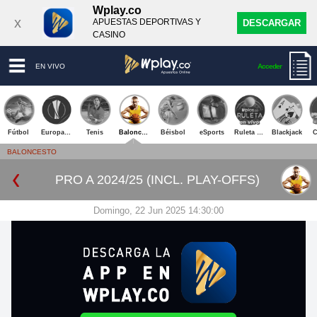
Wplay.co
x
APUESTAS DEPORTIVAS Y
DESCARGAR
CASINO
EN VIVO
Acceder
Fútbol
Europa League Clasifi
Tenis
Baloncesto
Béisbol
eSports
Ruleta Envivo
Blackjack
C
BALONCESTO
PRO A 2024/25 (INCL. PLAY-OFFS)
Domingo, 22 Jun 2025 14:30:00