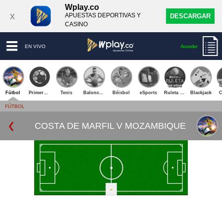
Wplay.co
x
APUESTAS DEPORTIVAS Y
DESCARGAR
CASINO
EN VIVO
Acceder
Fútbol
Primera A
Tenis
Baloncesto
Béisbol
eSports
Ruleta Envivo
Blackjack
C
FÚTBOL
COSTA DE MARFIL V MOZAMBIQUE
-