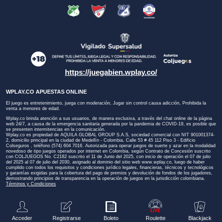
https://juegabien.wplay.co/
WPLAY.CO APUESTAS ONLINE
El juego es entretenimiento, juega con moderación, Jugar sin control causa adicción, Prohibida la
venta a menores de edad.
Wplay.co brinda atención a sus usuarios, de manera exclusiva, a través del chat online de la página
web 24/7, a causa de la emergencia sanitaria generada por la pandemia de COVID-19, es posible que
se presenten intermitencias en la comunicación.
Wplay.co es propiedad de AQUILA GLOBAL GROUP S.A.S, sociedad comercial con NIT 901001374-
2, domicilio principal en la ciudad de Medellín - Colombia, Calle 53 # 45 112 Piso 3 - Edificio
Colseguros , teléfono (574) 604 7016. Autorizada para operar juegos de suerte y azar en la modalidad
novedoso de tipo juegos operados por internet en Colombia, según Contrato de Concesión suscrito
con COLJUEGOS No. C2182 suscrito el 11 de Junio del 2025, con inicio de operación el 07 de julio
del 2025 al 07 de julio del 2030, asignado al dominio del sitio web
www.wplay.co
, luego de haber
cumplido con todos los requisitos y condiciones jurídico legales, financieras, técnicos y tecnológicos
y garantías exigidas para la cobertura del pago de premios y devolución de fondos de los jugadores,
demostrando principios de transparencia en la operación de juegos en la jurisdicción colombiana.
Términos y Condiciones
Acceder
Registrarse
Boleto
Roulette
Blackjack