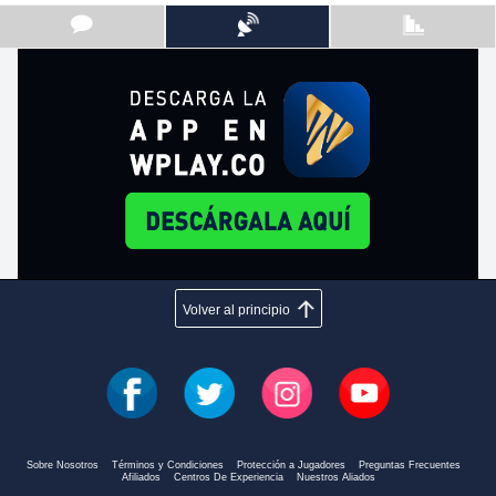
Volver al principio
Sobre Nosotros
Términos y Condiciones
Protección a Jugadores
Preguntas Frecuentes
Afiliados
Centros De Experiencia
Nuestros Aliados