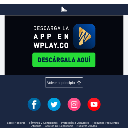
Volver al principio
Sobre Nosotros
Términos y Condiciones
Protección a Jugadores
Preguntas Frecuentes
Afiliados
Centros De Experiencia
Nuestros Aliados