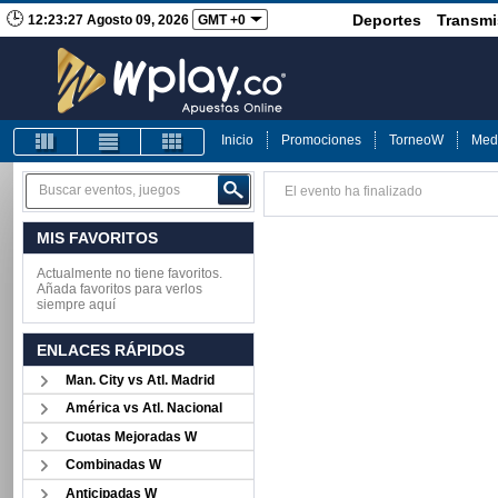
Deportes
Transmi
12:23:27 Agosto 09, 2026
GMT +0
Inicio
Promociones
TorneoW
Med
Buscar eventos, juegos
El evento ha finalizado
MIS FAVORITOS
Actualmente no tiene favoritos.
Añada favoritos para verlos
siempre aquí
ENLACES RÁPIDOS
Man. City vs Atl. Madrid
América vs Atl. Nacional
Cuotas Mejoradas W
Combinadas W
Anticipadas W