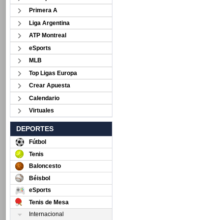
Primera A
Liga Argentina
ATP Montreal
eSports
MLB
Top Ligas Europa
Crear Apuesta
Calendario
Virtuales
DEPORTES
Fútbol
Américas
Tenis
Brasil
Colombia - Primera A
ATP
Baloncesto
Copa Libertadores
Mexico
Brasil - Serie A
WTA
Montreal - Sencillos
FIBA World Cup (Mujeres)
Béisbol
Colombia - Primera B
Brasil - Serie B
Competiciones UEFA
Liga MX
Montreal - Doubles
Challenger
Toronto - Sencillos
EE.UU
FIBA World Cup (Mujeres) -
EE.UU
eSports
Ganador
Copa Sudamericana
Brasil - Serie C
Mexico - Liga de Expansion
España
UEFA - Super Copa
Toronto - Doubles
UTR Pro Tour
Astana - Sencillos
EuroLeague
WNBA
Republic of Korea
MLB
eFutbol
Tenis de Mesa
MX
Argentina - Copa Argentina
Brasil - Campeonato Gaucho
UEFA - CHAMPIONS LEAGUE
Reino Unido
La Liga
Brownsburg - Sencillos
Tenis - Futuras
Newport Beach - Individuales
NBA - Campeonato
Internacional
EuroLeague (Men)
MLB - Serie Mundial
Mexico
2
Ganador
Mexico - Liga MX Femenil
eBasketball
Battle - (8 min. play)
CLASIFICACION
Internacional
Masculino
Argentina - Liga Profesional
Segunda
Italia
Grodzisk Mazowiecki -
Inglaterra - Community Shield
NBA - Conferencias
ATP Montreal