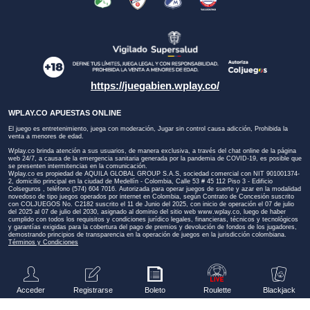
https://juegabien.wplay.co/
WPLAY.CO APUESTAS ONLINE
El juego es entretenimiento, juega con moderación, Jugar sin control causa adicción, Prohibida la
venta a menores de edad.
Wplay.co brinda atención a sus usuarios, de manera exclusiva, a través del chat online de la página
web 24/7, a causa de la emergencia sanitaria generada por la pandemia de COVID-19, es posible que
se presenten intermitencias en la comunicación.
Wplay.co es propiedad de AQUILA GLOBAL GROUP S.A.S, sociedad comercial con NIT 901001374-
2, domicilio principal en la ciudad de Medellín - Colombia, Calle 53 # 45 112 Piso 3 - Edificio
Colseguros , teléfono (574) 604 7016. Autorizada para operar juegos de suerte y azar en la modalidad
novedoso de tipo juegos operados por internet en Colombia, según Contrato de Concesión suscrito
con COLJUEGOS No. C2182 suscrito el 11 de Junio del 2025, con inicio de operación el 07 de julio
del 2025 al 07 de julio del 2030, asignado al dominio del sitio web
www.wplay.co
, luego de haber
cumplido con todos los requisitos y condiciones jurídico legales, financieras, técnicos y tecnológicos
y garantías exigidas para la cobertura del pago de premios y devolución de fondos de los jugadores,
demostrando principios de transparencia en la operación de juegos en la jurisdicción colombiana.
Términos y Condiciones
Acceder
Registrarse
Boleto
Roulette
Blackjack