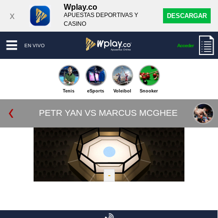
Wplay.co
x
APUESTAS DEPORTIVAS Y
DESCARGAR
CASINO
EN VIVO
Acceder
Tenis
eSports
Voleibol
Snooker
PETR YAN VS MARCUS MCGHEE
-