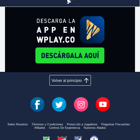
Volver al principio
Sobre Nosotros
Términos y Condiciones
Protección a Jugadores
Preguntas Frecuentes
Afiliados
Centros De Experiencia
Nuestros Aliados