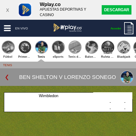
Wplay.co
x
APUESTAS DEPORTIVAS Y
DESCARGAR
CASINO
EN VIVO
Acceder
Fútbol
Primera A
Tenis
eSports
Tenis de Mesa
Balonmano
Ruleta Envivo
Blackjack
TENIS
BEN SHELTON V LORENZO SONEGO
Wimbledon
-
-
-
-