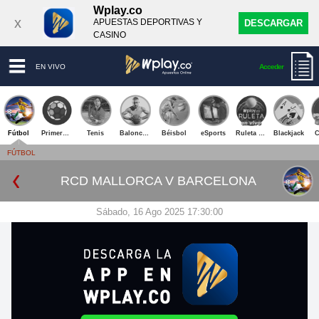
Wplay.co
x
APUESTAS DEPORTIVAS Y
DESCARGAR
CASINO
EN VIVO
Acceder
Fútbol
Primera A
Tenis
Baloncesto
Béisbol
eSports
Ruleta Envivo
Blackjack
C
FÚTBOL
RCD MALLORCA V BARCELONA
Sábado, 16 Ago 2025 17:30:00