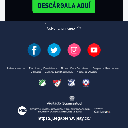
Volver al principio
Sobre Nosotros
Términos y Condiciones
Protección a Jugadores
Preguntas Frecuentes
Afiliados
Centros De Experiencia
Nuestros Aliados
https://juegabien.wplay.co/