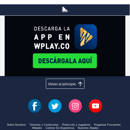
Volver al principio
Sobre Nosotros
Términos y Condiciones
Protección a Jugadores
Preguntas Frecuentes
Afiliados
Centros De Experiencia
Nuestros Aliados