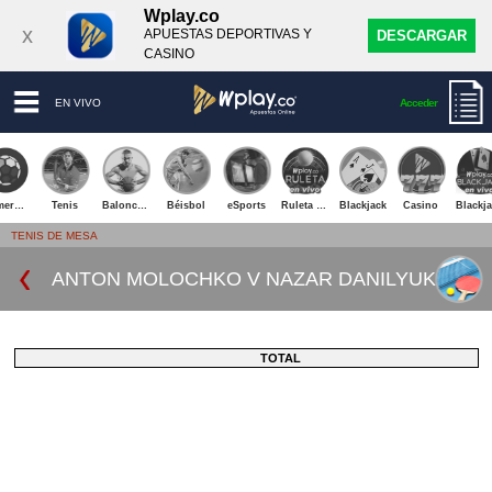
Wplay.co
x
APUESTAS DEPORTIVAS Y
DESCARGAR
CASINO
EN VIVO
Acceder
Primera A
Tenis
Baloncesto
Béisbol
eSports
Ruleta Envivo
Blackjack
Casino
TENIS DE MESA
ANTON MOLOCHKO V NAZAR DANILYUK
TOTAL