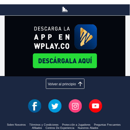
Volver al principio
Sobre Nosotros
Términos y Condiciones
Protección a Jugadores
Preguntas Frecuentes
Afiliados
Centros De Experiencia
Nuestros Aliados