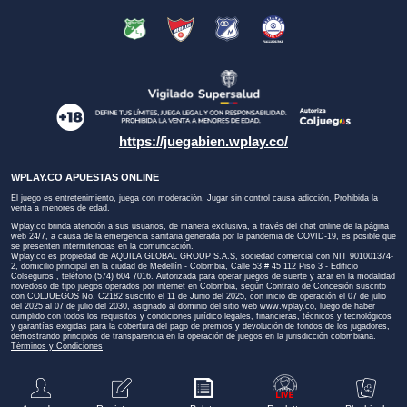
https://juegabien.wplay.co/
WPLAY.CO APUESTAS ONLINE
El juego es entretenimiento, juega con moderación, Jugar sin control causa adicción, Prohibida la
venta a menores de edad.
Wplay.co brinda atención a sus usuarios, de manera exclusiva, a través del chat online de la página
web 24/7, a causa de la emergencia sanitaria generada por la pandemia de COVID-19, es posible que
se presenten intermitencias en la comunicación.
Wplay.co es propiedad de AQUILA GLOBAL GROUP S.A.S, sociedad comercial con NIT 901001374-
2, domicilio principal en la ciudad de Medellín - Colombia, Calle 53 # 45 112 Piso 3 - Edificio
Colseguros , teléfono (574) 604 7016. Autorizada para operar juegos de suerte y azar en la modalidad
novedoso de tipo juegos operados por internet en Colombia, según Contrato de Concesión suscrito
con COLJUEGOS No. C2182 suscrito el 11 de Junio del 2025, con inicio de operación el 07 de julio
del 2025 al 07 de julio del 2030, asignado al dominio del sitio web
www.wplay.co
, luego de haber
cumplido con todos los requisitos y condiciones jurídico legales, financieras, técnicos y tecnológicos
y garantías exigidas para la cobertura del pago de premios y devolución de fondos de los jugadores,
demostrando principios de transparencia en la operación de juegos en la jurisdicción colombiana.
Términos y Condiciones