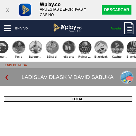
Wplay.co
x
APUESTAS DEPORTIVAS Y
DESCARGAR
CASINO
EN VIVO
Acceder
Primera A
Tenis
Baloncesto
Béisbol
eSports
Ruleta Envivo
Blackjack
Casino
TENIS DE MESA
LADISLAV DLASK V DAVID SABUKA
TOTAL