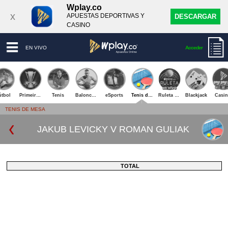
Wplay.co
x
APUESTAS DEPORTIVAS Y
DESCARGAR
CASINO
EN VIVO
Acceder
útbol
Primeira Liga
Tenis
Baloncesto
eSports
Tenis de Mesa
Ruleta Envivo
Blackjack
Casi
TENIS DE MESA
JAKUB LEVICKY V ROMAN GULIAK
TOTAL