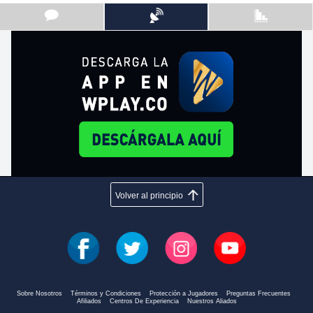
Volver al principio
Sobre Nosotros
Términos y Condiciones
Protección a Jugadores
Preguntas Frecuentes
Afiliados
Centros De Experiencia
Nuestros Aliados