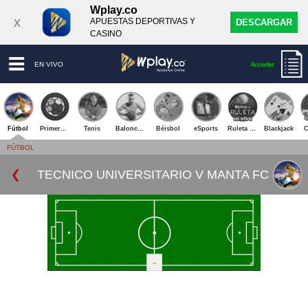
Wplay.co
x
APUESTAS DEPORTIVAS Y
DESCARGAR
CASINO
EN VIVO
Acceder
Fútbol
Primera A
Tenis
Baloncesto
Béisbol
eSports
Ruleta Envivo
Blackjack
C
FÚTBOL
TECNICO UNIVERSITARIO V MANTA FC
-