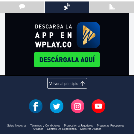
Volver al principio
Sobre Nosotros
Términos y Condiciones
Protección a Jugadores
Preguntas Frecuentes
Afiliados
Centros De Experiencia
Nuestros Aliados