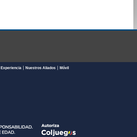
 Experiencia
Nuestros Aliados
Móvil