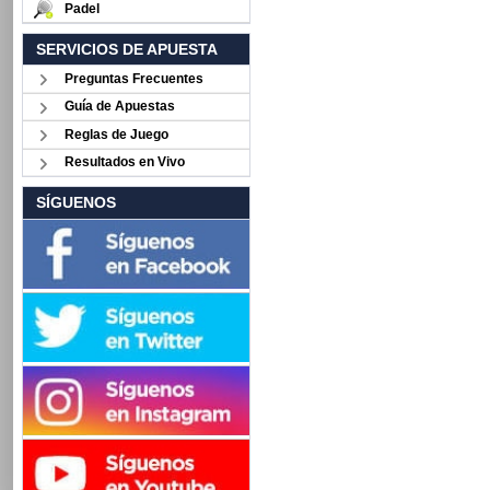
Ganador
Hurling
Club Football
Argentina
Padel
terminará en el podio
Solheim Cup
Ganador Final
Eslovenia - Prva Liga
Nascar Cup Series
Speedway
Ganador
Ganador
Camogie
Brasil
Ganador del Campeonato de
Primera Division
Premier Padel Tour
Ganador Final
Slovenia - Division 2
Pilotos
SERVICIOS DE APUESTA
Mundial
Senior Camogie
Women Futsal
Brasil - Liga Futsal
London - Partidos másculinos
Championship
Suiza - Super Liga
Constructors Championship
Preguntas Frecuentes
Ganador
Club Hurling
Switzerland - Promotion
Apuestas Encuentros
League
Guía de Apuestas
Ganador
Temporada
Switzerland - Erste Liga
Reglas de Juego
Constructors Apuestas
Encuentros Temporada
Turquía - TFF League 1
Resultados en Vivo
Ucrania - Premier League
SÍGUENOS
Ukraine - Persha Liga
Poland - IV Liga