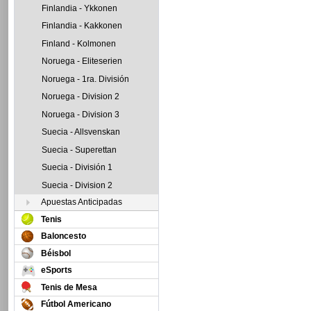
de Fútbol
República Checa - Liga 2
Finlandia - Ykkonen
Lituania - A Lyga
Costa Rica - Liga de Ascenso
Czech Republic - 3.Liga
Finlandia - Kakkonen
Irlanda del Norte - IFA
El Salvador - Primera Division
Premiership
Czech Republic - 4.Liga
Finland - Kolmonen
El Salvador - Reserve League
Noruega - 1ra. División
Czech Republic - Krajsky
Noruega - Eliteserien
Prebor
Guatemala - Liga Nacional
Paraguay - Torneo Feminino
Noruega - 1ra. División
Estonia - Meistriliiga
Guatemala - Primera Division
Peru - Liga Femenina
Faroe Islands - Premier
Noruega - Division 2
Guatemala - Segunda Division
Scotland - Cup
League
Noruega - Division 3
Honduras - Liga Nacional
Slovenia - Nagometna Liga
Georgia - Erovnuli Liga
Women
Suecia - Allsvenskan
Nicaragua - Primera Division
Copa del Grecia
USA - National Soccer League
Panama - Liga Panamena
Suecia - Superettan
Hungría - NB1
Uruguay - Campeonato
Paraguay - Primera Division B
Femenino
Suecia - División 1
Hungría - NB2
Paraguay - Primera Division
Women - Club Friendlies
Hungary - NB3
Suecia - Division 2
Reserves
Women International - Africa
Islandia - Liga Premier
Apuestas Anticipadas
Paraguay - Segunda Division
Cup of Nations
Islandia - 1. División
Tenis
UEFA - Champions League
Peru - Segunda Division
Islandia - 2. División
Copa Libertadores
ATP
Baloncesto
Uruguay - Primera Division
Amateur
Israel - League Cup
WTA
Copa Sudamericana
Montreal - Sencillos
FIBA World Cup (Mujeres)
Béisbol
USA - USL Championship
Kazajistán - Premier League
Montreal - Doubles
Challenger
Toronto - Sencillos
Leagues Cup 2026
EE.UU
FIBA World Cup (Mujeres) -
EE.UU
eSports
Ganador
USA - MLS Next Pro
Letonia - Virsliga
Toronto - Doubles
UTR Pro Tour
Astana - Sencillos
Inglaterra - Premier League
EuroLeague
WNBA
Republic of Korea
MLB
eFutbol
Tenis de Mesa
Venezuela - Segunda Division
Latvia - 1. Division
Brownsburg - Sencillos
Tenis - Futuras
Newport Beach - Individuales
NBA - Campeonato
Internacional
EuroLeague (Men)
España - La Liga
MLB - Serie Mundial
Mexico
Ganador
eBasketball
Battle - (8 min. play)
Internacional
Fútbol Americano
Masculino
Dominica - Premier League
Hagen - Sencillos