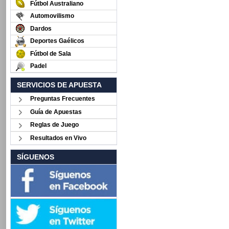
(MUJERES)
Alemania - Bundesliga
Mundial
Fútbol Australiano
Australia - South Australia
Ryder Cup
Ganador Final
Islandia - Liga Premier
Panama - Liga Panamena
Suecia - División 1
Reserve League
Francia - Ligue 1
Ganador
AFL
Automovilismo
Islandia - 1. División
Solheim Cup
Ganador Final
Panama - Liga Prom
Suecia - Division 2
Australia - State League
México - Liga MX
AFL Women
Apuesta Partido
Iceland - Division 4
Formula 1
Dardos
Ganador Final
Paraguay - Segunda Division
Australia - State League
Mexico - Liga de Expansion
Reserves
Apuesta Partido
Israel - League Cup
MX
MotoGP
Futures - Ganador Gran
Modus Super Series
Deportes Gaélicos
Peru - Segunda Division
Premio
Australia - U23
Kazajistán - Premier League
EE.UU - MLS
Moto2
Futures - Ganador Gran
PDC - Campeonato del Mundo
Apuesta Partido
USA - USL Championship
Fútbol
Fútbol de Sala
Coche ganador
Premio
Letonia - Virsliga
Brasil - Serie A
Moto3
Futures - Ganador Gran
USA - USL League One
Ganador
Hurling
Club Football
Argentina
Padel
terminará en el podio
Ganador de Clasificatorios
Premio
Holanda - Eredivisie
Panama - Liga Panamena
NASCAR
Futures - Ganador Gran
Ganador
Camogie
Ganador del Campeonato de
Primera Division
Championship Ganador
Premier Padel Tour
Championship Ganador
Premio
North Macedonia - First
UEFA - Nations League
Pilotos
SERVICIOS DE APUESTA
Speedway
Carrera
League
Senior Camogie
London - Partidos másculinos
Championship Ganador
España - Copa Del Rey
Championship
Constructors Championship
Nascar Cup Series
Mundial
Polonia - Ekstraklasa
Preguntas Frecuentes
Ganador
London - Partidos Femeninos
Inglaterra - FA Cup
Club Hurling
O'Reilly Auto Parts Series
Latvian Grand Prix
Portugal - Segunda Liga
Apuestas Encuentros
Guía de Apuestas
Alemania - DFB Pokal
Ganador
Temporada
World Championship Ganador
Portugal - Liga Portugal 3
Inglaterra - Championship
Reglas de Juego
Constructors Apuestas
Rumanía - Liga 1
Encuentros Temporada
Inglaterra - League One
Resultados en Vivo
Rumania - Liga 2
Inglaterra - League Two
Serbia - Super Liga
Inglaterra - National League
SÍGUENOS
Eslovaquia - Super Liga
Suecia - Allsvenskan
Eslovaquia - 2. Liga
Escocia - Premiership
Eslovenia - Prva Liga
Escocia - League Cup
Slovenia - Division 2
Grecia - Super League
Suiza - Super Liga
UEFA - Euro 2028
Switzerland - Promotion
League
Turquía - TFF League 1