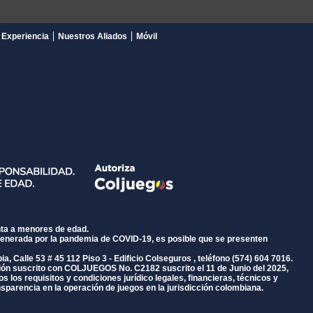
 Experiencia
Nuestros Aliados
Móvil
enta a menores de edad.
a generada por la pandemia de COVID-19, es posible que se presenten
Calle 53 # 45 112 Piso 3 - Edificio Colseguros , teléfono (574) 604 7016.
sión suscrito con COLJUEGOS No. C2182 suscrito el 11 de Junio del 2025,
s los requisitos y condiciones jurídico legales, financieras, técnicos y
sparencia en la operación de juegos en la jurisdicción colombiana.