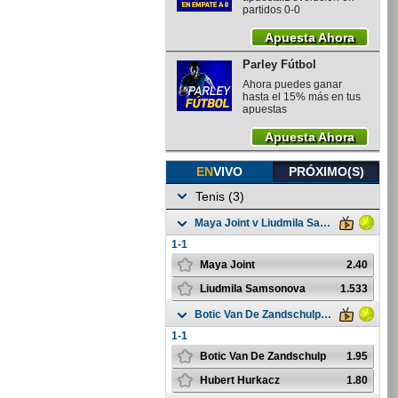
partidos 0-0
Apuesta Ahora
Parley Fútbol
Ahora puedes ganar
hasta el 15% más en tus
apuestas
Apuesta Ahora
EN
VIVO
PRÓXIMO(S)
Tenis
(3)
Maya Joint v Liudmila Samsonova
1-1
Maya Joint
2.40
Liudmila Samsonova
1.533
Botic Van De Zandschulp v Hubert Hurkacz
1-1
Botic Van De Zandschulp
1.95
Hubert Hurkacz
1.80