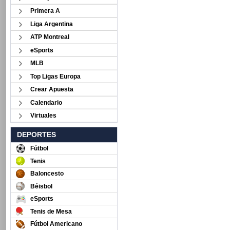
Primera A
Liga Argentina
ATP Montreal
eSports
MLB
Top Ligas Europa
Crear Apuesta
Calendario
Virtuales
DEPORTES
Fútbol
Américas
Tenis
Brasil
Colombia - Primera A
ATP
Baloncesto
Copa Libertadores
Mexico
Brasil - Serie A
WTA
Montreal - Sencillos
FIBA World Cup (Mujeres)
Béisbol
Colombia - Primera B
Brasil - Serie B
Competiciones UEFA
Liga MX
Montreal - Doubles
Challenger
Toronto - Sencillos
EE.UU
FIBA World Cup (Mujeres) -
EE.UU
eSports
Ganador
Copa Sudamericana
Brasil - Serie C
Mexico - Liga de Expansion
España
UEFA - Super Copa
Warsaw 125K - Sencillos
UTR Pro Tour
Grodzisk Mazowiecki -
EuroLeague
WNBA
Japón
MLB
eFutbol
Tenis de Mesa
MX
Sencillos
Argentina - Copa Argentina
U20 Leagues
UEFA - CHAMPIONS LEAGUE
Reino Unido
Toronto - Doubles
La Liga
Tenis - Futuras
Kawaguchi - Individuales
NBA - Campeonato
Internacional
EuroLeague (Men)
Minor League Baseball
Taiwan
NPB
Mexico - Liga MX Femenil
eBasketball
Battle - (8 min. play)
CLASIFICACION
WTT Series
Fútbol Americano
Hagen - Sencillos
Masculino
Argentina - Liga Profesional
Copa Paulista
Segunda
Italia
Inglaterra - Community Shield
NBA - Conferencias
US Open - Hombres