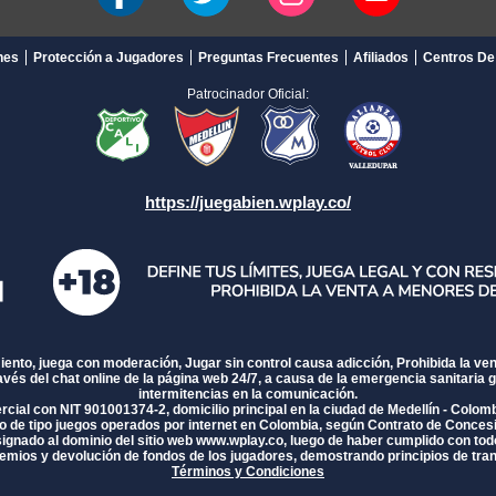
nes
Protección a Jugadores
Preguntas Frecuentes
Afiliados
Centros De
Patrocinador Oficial:
https://juegabien.wplay.co/
iento, juega con moderación, Jugar sin control causa adicción, Prohibida la v
avés del chat online de la página web 24/7, a causa de la emergencia sanitari
intermitencias en la comunicación.
on NIT 901001374-2, domicilio principal en la ciudad de Medellín - Colombia, 
o de tipo juegos operados por internet en Colombia, según Contrato de Conce
asignado al dominio del sitio web
www.wplay.co
, luego de haber cumplido con todo
remios y devolución de fondos de los jugadores, demostrando principios de tran
Términos y Condiciones