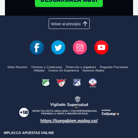
Volver al principio
Sobre Nosotros
Términos y Condiciones
Protección a Jugadores
Preguntas Frecuentes
Afiliados
Centros De Experiencia
Nuestros Aliados
https://juegabien.wplay.co/
WPLAY.CO APUESTAS ONLINE