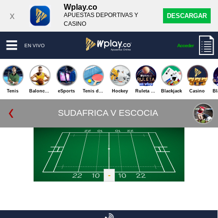
Wplay.co
x
APUESTAS DEPORTIVAS Y
DESCARGAR
CASINO
EN VIVO
Acceder
Tenis
Baloncesto
eSports
Tenis de Mesa
Hockey
Ruleta Envivo
Blackjack
Casino
SUDAFRICA V ESCOCIA
-