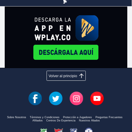
Volver al principio
Sobre Nosotros
Términos y Condiciones
Protección a Jugadores
Preguntas Frecuentes
Afiliados
Centros De Experiencia
Nuestros Aliados