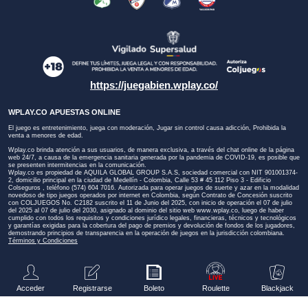
https://juegabien.wplay.co/
WPLAY.CO APUESTAS ONLINE
El juego es entretenimiento, juega con moderación, Jugar sin control causa adicción, Prohibida la
venta a menores de edad.
Wplay.co brinda atención a sus usuarios, de manera exclusiva, a través del chat online de la página
web 24/7, a causa de la emergencia sanitaria generada por la pandemia de COVID-19, es posible que
se presenten intermitencias en la comunicación.
Wplay.co es propiedad de AQUILA GLOBAL GROUP S.A.S, sociedad comercial con NIT 901001374-
2, domicilio principal en la ciudad de Medellín - Colombia, Calle 53 # 45 112 Piso 3 - Edificio
Colseguros , teléfono (574) 604 7016. Autorizada para operar juegos de suerte y azar en la modalidad
novedoso de tipo juegos operados por internet en Colombia, según Contrato de Concesión suscrito
con COLJUEGOS No. C2182 suscrito el 11 de Junio del 2025, con inicio de operación el 07 de julio
del 2025 al 07 de julio del 2030, asignado al dominio del sitio web
www.wplay.co
, luego de haber
cumplido con todos los requisitos y condiciones jurídico legales, financieras, técnicos y tecnológicos
y garantías exigidas para la cobertura del pago de premios y devolución de fondos de los jugadores,
demostrando principios de transparencia en la operación de juegos en la jurisdicción colombiana.
Términos y Condiciones
Acceder
Registrarse
Boleto
Roulette
Blackjack