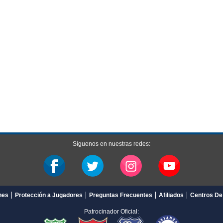
Síguenos en nuestras redes:
nes
Protección a Jugadores
Preguntas Frecuentes
Afiliados
Centros De
Patrocinador Oficial: