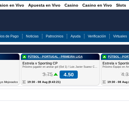
sion en Vivo
Apuesta en Vivo
Casino
Casino en Vivo
Slots
ios de Pago
Noticias
Patrocinios
Ayuda
Verificación
Virtuales
FÚTBOL - PORTUGAL - PRIMEIRA LIGA
FÚTBOL - POR
Estrela v Sporting CP
Estrela v Sport
Próximo jugador en anotar gol (Gol 1) / Luis Javier Suarez Charris (Sporting De Lisboa)
Próximo Equipo en Ano
3.75
4.50
4.3
ali Todos Ganan
ays Mejorados
19:30 - 08 Aug (8:43:20)
19:30 - 08 Aug 