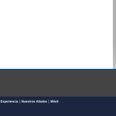
 Experiencia
Nuestros Aliados
Móvil