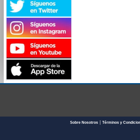
Escocia - Premiership
Montenegro - Prva Liga
Escocia - League Cup
Holanda - Eredivisie
Grecia - Super League
North Macedonia - First
League
UEFA - Euro 2028
Polonia - Ekstraklasa
Irlanda - Division Premier
Polonia - I liga
Polonia - II liga
Polonia - III Liga
Portugal - Segunda Liga
Portugal - Campeonato Sub
19
Portugal - Liga Portugal 3
Rumanía - Liga 1
Rumania - Liga 2
Serbia - Super Liga
Serbia - Prva Liga
Eslovaquia - Super Liga
Eslovaquia - 2. Liga
Slovakia - 3. Liga
Sobre Nosotros
Términos y Condicio
Eslovenia - Prva Liga
Slovenia - Division 2
Suiza - Super Liga