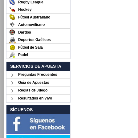
Vuelta a Espana
Clasificación General
Noruega - Eliteserien
Alemania - Bundesliga
Esquí­ Alpino Mujeres
FIS World Cup
PGA Tour
Rugby League
Wales - FAW Championship
Estonia - Esiliiga
Guatemala - Liga Nacional
Norway - Toppserien
Noruega - 1ra. División
Tour de Pologne
Clasificación General
Francia - Ligue 1
Biatlón Hombres
FIS World Cup
LIV Tour
Ganador Final
NRL
Inglaterra - Southern South
Hockey
Faroe Islands - Premier
Guatemala - Primera Division
Polonia - Ekstraklasa
League
Noruega - Division 2
Portugal - Primeira Liga
League
Clasificación General
Ski Jumping Men
IBU World Cup
Finalizará entre los 10
The Open Championship
Ganador Final
Super Liga
Apuesta Partido
Mundial
Fútbol Australiano
primeros
Honduras - Liga Nacional
South Korea - K-League
Noruega - Division 3
México - Liga MX
Faroe Islands - 1. deild
IBU World Cup - 4x7.5 km
FIS World Cup
3ª Ronda 3 Balls
The PGA Championship
Ganador Final
Women
Mundial
Apuesta Partido
Ganador
AFL
Automovilismo
Relay
Finaliza 5 Mejores
Nicaragua - Primera Division
Suecia - Allsvenskan
Mexico - Liga de Expansion
Georgia - Erovnuli Liga
3rd Round 18 Hole Matches
Suecia - Allsvenskan
US Open
Ganador Final
MX
Ganador Final
AFL Women
3rd Round 2 Balls
Apuesta Partido
Panama - Liga Panamena
Empate No Accion
Formula 1
Dardos
Suecia - Superettan
Georgia - Erovnuli Liga 2
Sweden - Elitettan
US Masters
Ganador Final
EE.UU - MLS
3rd Round 18 Hole Matches
Paraguay - Primera Division B
Apuesta Partido
Suecia - División 1
MotoGP
Futures - Ganador Gran
Copa del Grecia
Modus Super Series
Deportes Gaélicos
USA - National Soccer League
Premio
Brasil - Serie A
Presidents Cup
Ganador Final
3rd Round Six Shooter
Paraguay - Segunda Division
Suecia - Division 2
NASCAR
Hungría - NB1
Ganador de Clasificatorios
PDC - Campeonato del Mundo
Apuesta Partido
Fútbol
Fútbol de Sala
Women - Club Friendlies
Coche ganador
Brasil - Copa do Brasil
Ryder Cup
Ganador Final
Peru - Segunda Division
Hungría - NB2
Sprint Winner
IndyCar
Carrera
Ganador
Hurling
Club Football
Women International - Africa
Argentina
Padel
terminará en el podio
Panama - Liga Panamena
Solheim Cup
Ganador Final
USA - USL Championship
Cup of Nations
Hungary - NB3
Nascar Cup Series
Speedway
Ganador
Ganador
Camogie
Brasil
Ganador del Campeonato de
Primera Division
UEFA - Nations League
Premier Padel Tour
Ganador Final
USA - USL League One
UEFA CHAMPIONS LEAGUE
Islandia - Liga Premier
Pilotos
O'Reilly Auto Parts Series
SERVICIOS DE APUESTA
Mundial
Senior Camogie
(MUJERES)
España - Copa Del Rey
Liga Gaucha
London - Partidos másculinos
USA - MLS Next Pro
Championship
Islandia - 1. División
Constructors Championship
Latvian Grand Prix
Inglaterra - EFL Cup
Preguntas Frecuentes
Ganador
London - Partidos Femeninos
Venezuela - Segunda Division
Club Hurling
Islandia - 2. División
World Championship Ganador
Alemania - DFB Pokal
Apuestas Encuentros
Guía de Apuestas
Dominica - Premier League
Ganador
Islandia - 3. Division
Temporada
Holanda - Eredivisie
Israel - League Cup
Reglas de Juego
Constructors Apuestas
Inglaterra - Championship
Encuentros Temporada
Kazajistán - Premier League
Resultados en Vivo
Inglaterra - League One
Letonia - Virsliga
Inglaterra - League Two
SÍGUENOS
Latvia - 1. Division
Inglaterra - National League
Lituania - A Lyga
Alemania - Bundesliga 2
Lituania 1 Lyga
Bélgica - 1ra División A
Luxemburgo - División
Suecia - Allsvenskan
Nacional
Noruega - Eliteserien
Moldova - Super Liga