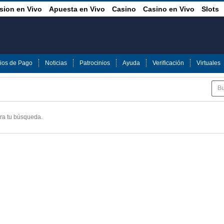
sion en Vivo
Apuesta en Vivo
Casino
Casino en Vivo
Slots
ios de Pago
Noticias
Patrocinios
Ayuda
Verificación
Virtuales
Bu
ara tu búsqueda.