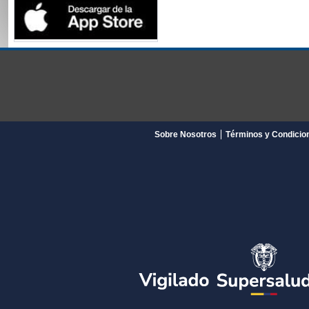
Noruega - Eliteserien
Escocia - Premiership
Escocia - League Cup
Grecia - Super League
UEFA - Euro 2028
Irlanda - Division Premier
Sobre Nosotros
Términos y Condicio