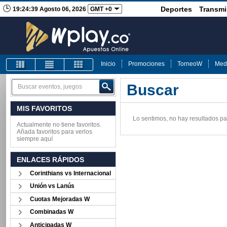
Deportes
Transmi
19:24:39 Agosto 06, 2026
GMT +0
Inicio
Promociones
TorneoW
Med
Buscar
Buscar eventos, juegos
MIS FAVORITOS
Lo sentimos, no hay resultados p
Actualmente no tiene favoritos.
Añada favoritos para verlos
siempre aquí
ENLACES RÁPIDOS
Corinthians vs Internacional
Unión vs Lanús
Cuotas Mejoradas W
Combinadas W
Anticipadas W