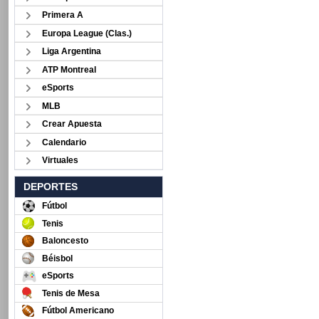
Primera A
Europa League (Clas.)
Liga Argentina
ATP Montreal
eSports
MLB
Crear Apuesta
Calendario
Virtuales
DEPORTES
Fútbol
Américas
Tenis
Brasil
Colombia - Primera A
ATP
Baloncesto
Copa Libertadores
Mexico
Brasil - Serie A
WTA
Montreal - Sencillos
FIBA World Cup (Mujeres)
Béisbol
Colombia - Primera B
Brasil - Copa do Brasil
Competiciones UEFA
Liga MX
Montreal - Doubles
Challenger
Toronto - Sencillos
EE.UU
FIBA World Cup (Mujeres) -
EE.UU
eSports
Ganador
Copa Sudamericana
Brasil - Serie B
Mexico - Liga de Expansion
España
UEFA - Super Copa
Warsaw 125K - Sencillos
UTR Pro Tour
Grodzisk Mazowiecki -
EuroLeague
WNBA
Japón
MLB
eFutbol
Tenis de Mesa
MX
Sencillos
Argentina - Liga Profesional
Brasil - Campeonato Gaucho
UEFA - CHAMPIONS LEAGUE
Reino Unido
Toronto - Doubles
La Liga
Tenis - Futuras
Brisbane - Individuales
NBA - Campeonato
Internacional
EuroLeague (Men)
Minor League Baseball
Republic of Korea
2
NPB
Mexico - Liga MX Femenil
eBasketball
Battle - (8 min. play)
CLASIFICACION
WTT Series
Fútbol Americano
Hagen - Sencillos
Masculino
Chile - Primera División
Segunda
Italia
Inglaterra - Community Shield
NBA - Conferencias
US Open - Hombres