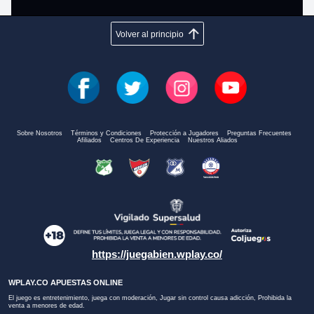
Volver al principio
Sobre Nosotros
Términos y Condiciones
Protección a Jugadores
Preguntas Frecuentes
Afiliados
Centros De Experiencia
Nuestros Aliados
https://juegabien.wplay.co/
WPLAY.CO APUESTAS ONLINE
El juego es entretenimiento, juega con moderación, Jugar sin control causa adicción, Prohibida la
venta a menores de edad.