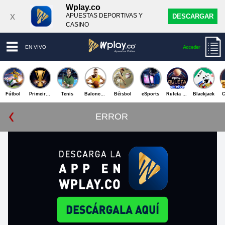
Wplay.co
x
APUESTAS DEPORTIVAS Y
DESCARGAR
CASINO
EN VIVO
Acceder
Fútbol
Primeira Liga
Tenis
Baloncesto
Béisbol
eSports
Ruleta Envivo
Blackjack
C
ERROR