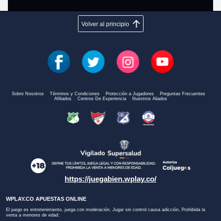
Volver al principio
Sobre Nosotros
Términos y Condiciones
Protección a Jugadores
Preguntas Frecuentes
Afiliados
Centros De Experiencia
Nuestros Aliados
https://juegabien.wplay.co/
WPLAY.CO APUESTAS ONLINE
El juego es entretenimiento, juega con moderación, Jugar sin control causa adicción, Prohibida la
venta a menores de edad.