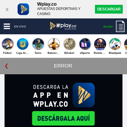
Wplay.co
x
APUESTAS DEPORTIVAS Y
DESCARGAR
CASINO
EN VIVO
Acceder
Fútbol
Liga Argentina
Tenis
Baloncesto
Béisbol
eSports
Ruleta Envivo
Blackjack
C
ERROR