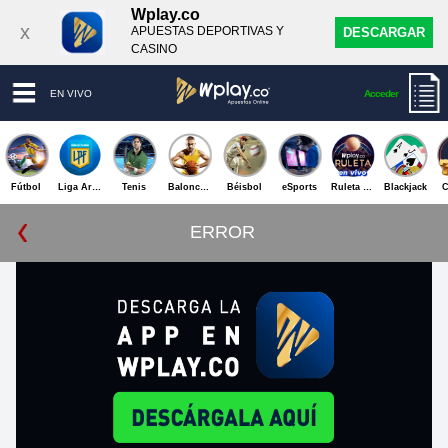
Wplay.co
x
APUESTAS DEPORTIVAS Y
DESCARGAR
CASINO
EN VIVO
Acceder
Fútbol
Liga Argentina
Tenis
Baloncesto
Béisbol
eSports
Ruleta Envivo
Blackjack
C
ERROR