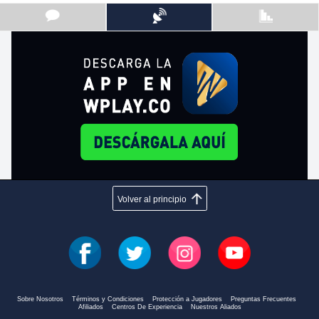
Volver al principio
Sobre Nosotros
Términos y Condiciones
Protección a Jugadores
Preguntas Frecuentes
Afiliados
Centros De Experiencia
Nuestros Aliados