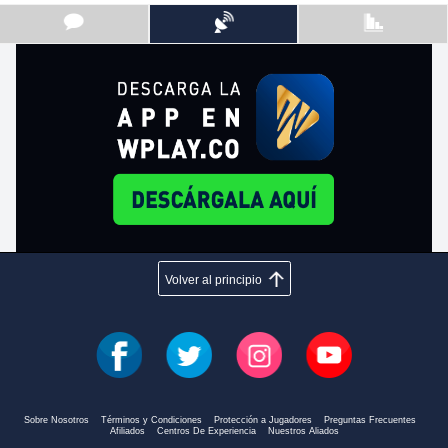
Volver al principio
Sobre Nosotros
Términos y Condiciones
Protección a Jugadores
Preguntas Frecuentes
Afiliados
Centros De Experiencia
Nuestros Aliados