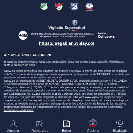
https://juegabien.wplay.co/
WPLAY.CO APUESTAS ONLINE
El juego es entretenimiento, juega con moderación, Jugar sin control causa adicción, Prohibida la
venta a menores de edad.
Wplay.co brinda atención a sus usuarios, de manera exclusiva, a través del chat online de la página
web 24/7, a causa de la emergencia sanitaria generada por la pandemia de COVID-19, es posible que
se presenten intermitencias en la comunicación.
Wplay.co es propiedad de AQUILA GLOBAL GROUP S.A.S, sociedad comercial con NIT 901001374-
2, domicilio principal en la ciudad de Medellín - Colombia, Calle 53 # 45 112 Piso 3 - Edificio
Colseguros , teléfono (574) 604 7016. Autorizada para operar juegos de suerte y azar en la modalidad
novedoso de tipo juegos operados por internet en Colombia, según Contrato de Concesión suscrito
con COLJUEGOS No. C2182 suscrito el 11 de Junio del 2025, con inicio de operación el 07 de julio
del 2025 al 07 de julio del 2030, asignado al dominio del sitio web
www.wplay.co
, luego de haber
cumplido con todos los requisitos y condiciones jurídico legales, financieras, técnicos y tecnológicos
y garantías exigidas para la cobertura del pago de premios y devolución de fondos de los jugadores,
demostrando principios de transparencia en la operación de juegos en la jurisdicción colombiana.
Términos y Condiciones
Acceder
Registrarse
Boleto
Roulette
Blackjack