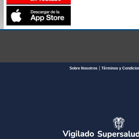
Suecia - Allsvenskan
Noruega - Eliteserien
Escocia - Premiership
Escocia - League Cup
Grecia - Super League
UEFA - Euro 2028
Irlanda - Division Premier
Sobre Nosotros
Términos y Condicio