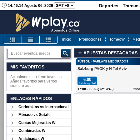
Deportes
Transmi
14:46:14 Agosto 06, 2026
GMT +0
Inicio
Promociones
TorneoW
Med
APUESTAS DESTACADAS
Buscar eventos, juegos
FÚTBOL - PARLAYS MEJORADOS
MIS FAVORITOS
Salzburg-PAOK y H Tel Aviv
Actualmente no tiene favoritos.
6.00
Añada favoritos para verlos
Salzburg, PAOK Y Hapoel Tel Aviv Todos Gana
siempre aquí
17:00 - 06 Aug (2:13:45)
Parl
ENLACES RÁPIDOS
Corinthians vs Internacional
Mónaco vs Getafe
Cuotas Mejoradas W
Combinadas W
Anticipadas W