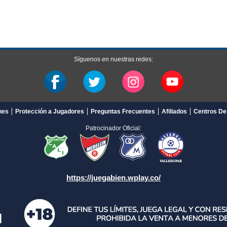
Síguenos en nuestras redes:
nes
Protección a Jugadores
Preguntas Frecuentes
Afiliados
Centros De
Patrocinador Oficial:
https://juegabien.wplay.co/