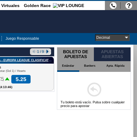
Virtuales
Golden Race
Decimal
Juego Responsable
BOLETO DE
APUESTAS
1 / 9
APUESTAS
ABIERTAS
- EUROPA LEAGUE CLASIFICATORIOS
FÚTBOL - ARGENTINA - LIGA PROFESIONAL
Estándar
Bankers
Apta. Rápida
s
U Santa Fe v Atl Lanús
tar (Gol 1) / Hearts
Resultado del partido / Ambos anotan / Atletico Lanus / No
75
5.25
5.00
5.50
(4:13:45)
22:00 - 06 Aug (7:13:45)
Tu boleto está vacío. Pulsa sobre cualquier
precio para apostar