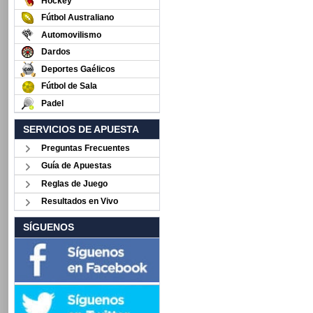
Hockey
Holanda - Eredivisie
IBU World Cup - 4x7.5 km
FIS World Cup
Letonia - Virsliga
UFC 331 - Van vs Pantoja 2
3rd Round 2 Balls
The Open Championship
Ganador Final
Super Liga
Apuesta Partido
Mundial
Fútbol Australiano
Relay
Inglaterra - Championship
3rd Round 18 Hole Matches
Latvia - 1. Division
3ª Ronda 3 Balls
The PGA Championship
Ganador Final
Mundial
Apuesta Partido
Ganador
AFL
Automovilismo
Inglaterra - League One
3rd Round Six Shooter
3rd Round 18 Hole Matches
Lituania - A Lyga
US Open
Ganador Final
Ganador Final
AFL Women
Apuesta Partido
Empate No Accion
Formula 1
Dardos
Inglaterra - League Two
Lituania 1 Lyga
US Masters
Ganador Final
Apuesta Partido
NASCAR
Futures - Ganador Gran
Modus Super Series
Deportes Gaélicos
Inglaterra - National League
Premio
Presidents Cup
Ganador Final
Luxemburgo - División
IndyCar
Carrera
PDC - Campeonato del Mundo
Apuesta Partido
Nacional
Bélgica - 1ra División A
Fútbol
Fútbol de Sala
Coche ganador
Ryder Cup
Ganador Final
Nascar Cup Series
Speedway
Ganador
Ganador
Moldova - Super Liga
Hurling
Suecia - Allsvenskan
Club Football
Argentina
Padel
terminará en el podio
Solheim Cup
Ganador Final
O'Reilly Auto Parts Series
Mundial
Ganador
Camogie
Montenegro - Prva Liga
Escocia - Premiership
Brasil
Ganador del Campeonato de
Primera Division
Premier Padel Tour
Ganador Final
Pilotos
Latvian Grand Prix
SERVICIOS DE APUESTA
Senior Camogie
Holanda - Eredivisie
Escocia - League Cup
Liga Gaucha
London - Partidos másculinos
Championship
Constructors Championship
World Championship Ganador
Preguntas Frecuentes
Brasil - Liga Futsal
Ganador
North Macedonia - First
Grecia - Super League
Club Hurling
League
Apuestas Encuentros
UEFA - Euro 2028
Guía de Apuestas
Ganador
Temporada
Polonia - Ekstraklasa
Irlanda - Division Premier
Reglas de Juego
Constructors Apuestas
Polonia - I liga
Encuentros Temporada
Resultados en Vivo
Polonia - II liga
Polonia - III Liga
SÍGUENOS
Portugal - Segunda Liga
Portugal - Campeonato Sub
19
Portugal - Liga Portugal 3
Rumanía - Liga 1
Rumania - Liga 2