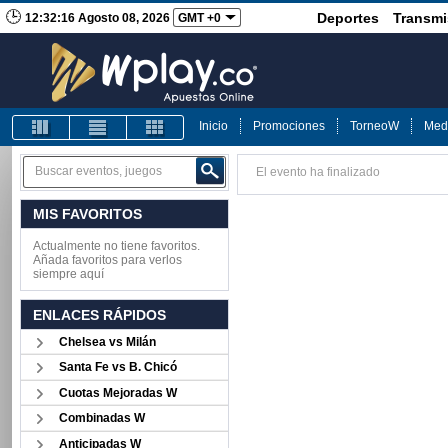
Deportes
Transmi
12:32:16 Agosto 08, 2026
GMT +0
Inicio
Promociones
TorneoW
Med
Buscar eventos, juegos
El evento ha finalizado
MIS FAVORITOS
Actualmente no tiene favoritos.
Añada favoritos para verlos
siempre aquí
ENLACES RÁPIDOS
Chelsea vs Milán
Santa Fe vs B. Chicó
Cuotas Mejoradas W
Combinadas W
Anticipadas W