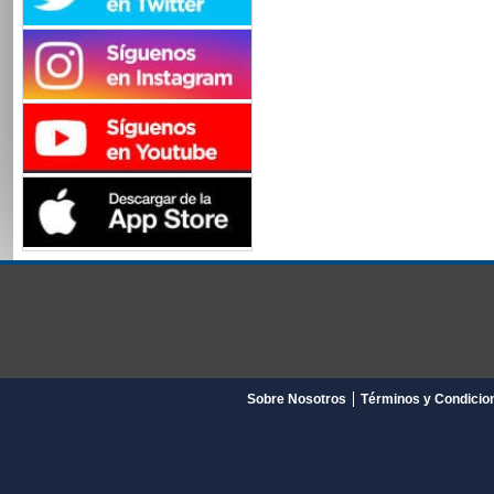
Serbia - Super Liga
Serbia - Prva Liga
Eslovaquia - Super Liga
Eslovaquia - 2. Liga
Slovakia - 3. Liga
Eslovenia - Prva Liga
Slovenia - Division 2
Suiza - Super Liga
Switzerland - Promotion
League
Turquía - TFF League 1
Ucrania - Premier League
Ukraine - Persha Liga
Sobre Nosotros
Términos y Condicio