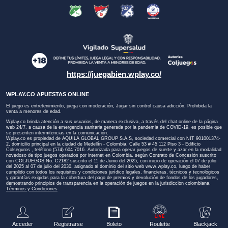
https://juegabien.wplay.co/
WPLAY.CO APUESTAS ONLINE
El juego es entretenimiento, juega con moderación, Jugar sin control causa adicción, Prohibida la
venta a menores de edad.
Wplay.co brinda atención a sus usuarios, de manera exclusiva, a través del chat online de la página
web 24/7, a causa de la emergencia sanitaria generada por la pandemia de COVID-19, es posible que
se presenten intermitencias en la comunicación.
Wplay.co es propiedad de AQUILA GLOBAL GROUP S.A.S, sociedad comercial con NIT 901001374-
2, domicilio principal en la ciudad de Medellín - Colombia, Calle 53 # 45 112 Piso 3 - Edificio
Colseguros , teléfono (574) 604 7016. Autorizada para operar juegos de suerte y azar en la modalidad
novedoso de tipo juegos operados por internet en Colombia, según Contrato de Concesión suscrito
con COLJUEGOS No. C2182 suscrito el 11 de Junio del 2025, con inicio de operación el 07 de julio
del 2025 al 07 de julio del 2030, asignado al dominio del sitio web
www.wplay.co
, luego de haber
cumplido con todos los requisitos y condiciones jurídico legales, financieras, técnicos y tecnológicos
y garantías exigidas para la cobertura del pago de premios y devolución de fondos de los jugadores,
demostrando principios de transparencia en la operación de juegos en la jurisdicción colombiana.
Términos y Condiciones
Acceder
Registrarse
Boleto
Roulette
Blackjack