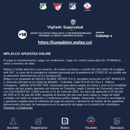
https://juegabien.wplay.co/
WPLAY.CO APUESTAS ONLINE
El juego es entretenimiento, juega con moderación, Jugar sin control causa adicción, Prohibida la
venta a menores de edad.
Wplay.co brinda atención a sus usuarios, de manera exclusiva, a través del chat online de la página
web 24/7, a causa de la emergencia sanitaria generada por la pandemia de COVID-19, es posible que
se presenten intermitencias en la comunicación.
Wplay.co es propiedad de AQUILA GLOBAL GROUP S.A.S, sociedad comercial con NIT 901001374-
2, domicilio principal en la ciudad de Medellín - Colombia, Calle 53 # 45 112 Piso 3 - Edificio
Colseguros , teléfono (574) 604 7016. Autorizada para operar juegos de suerte y azar en la modalidad
novedoso de tipo juegos operados por internet en Colombia, según Contrato de Concesión suscrito
con COLJUEGOS No. C2182 suscrito el 11 de Junio del 2025, con inicio de operación el 07 de julio
del 2025 al 07 de julio del 2030, asignado al dominio del sitio web
www.wplay.co
, luego de haber
cumplido con todos los requisitos y condiciones jurídico legales, financieras, técnicos y tecnológicos
y garantías exigidas para la cobertura del pago de premios y devolución de fondos de los jugadores,
demostrando principios de transparencia en la operación de juegos en la jurisdicción colombiana.
Términos y Condiciones
Acceder
Registrarse
Boleto
Roulette
Blackjack