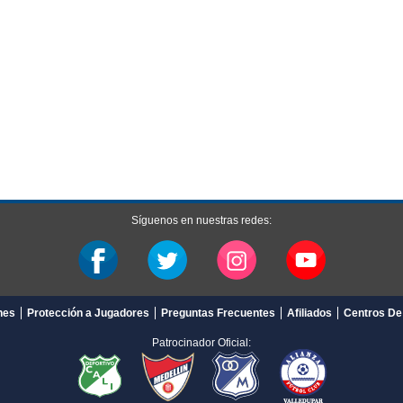
Síguenos en nuestras redes:
nes
Protección a Jugadores
Preguntas Frecuentes
Afiliados
Centros De
Patrocinador Oficial: