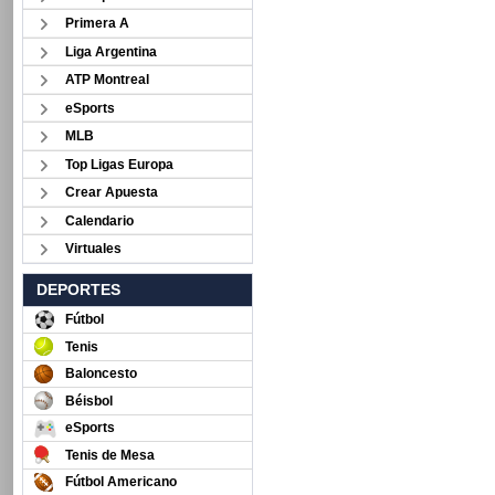
Primera A
Liga Argentina
ATP Montreal
eSports
MLB
Top Ligas Europa
Crear Apuesta
Calendario
Virtuales
DEPORTES
Fútbol
Américas
Tenis
Brasil
Colombia - Primera A
ATP
Baloncesto
Copa Libertadores
Mexico
Brasil - Serie A
WTA
Montreal - Sencillos
FIBA World Cup (Mujeres)
Béisbol
Colombia - Primera B
Brasil - Serie B
Competiciones UEFA
Liga MX
Montreal - Doubles
Challenger
Toronto - Sencillos
EE.UU
FIBA World Cup (Mujeres) -
EE.UU
eSports
Ganador
Copa Sudamericana
Brasil - Serie C
Mexico - Liga de Expansion
España
UEFA - Super Copa
Warsaw 125K - Sencillos
UTR Pro Tour
Grodzisk Mazowiecki -
EuroLeague
WNBA
Japón
MLB
eFutbol
Tenis de Mesa
MX
Sencillos
Argentina - Copa Argentina
Copa Paulista
UEFA - CHAMPIONS LEAGUE
Reino Unido
Toronto - Doubles
La Liga
Tenis - Futuras
Kawaguchi - Individuales
NBA - Campeonato
España
EuroLeague (Men)
Minor League Baseball
Taiwan
NPB
Mexico - Liga MX Femenil
eBasketball
Battle - (8 min. play)
CLASIFICACION
WTT Series
Fútbol Americano
Hagen - Sencillos
Masculino
Argentina - Liga Profesional
Segunda
Italia
Inglaterra - Community Shield
NBA - Conferencias
US Open - Hombres