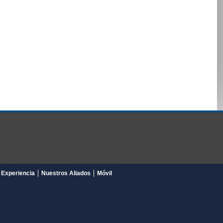
 Experiencia
Nuestros Aliados
Móvil