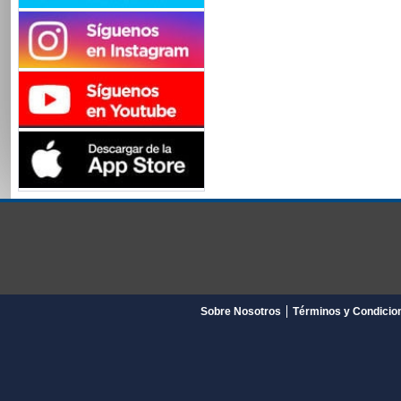
Eslovaquia - 2. Liga
Eslovenia - Prva Liga
Slovenia - Division 2
Suiza - Super Liga
Switzerland - Promotion
League
Turquía - TFF League 1
Ucrania - Premier League
Sobre Nosotros
Términos y Condicio