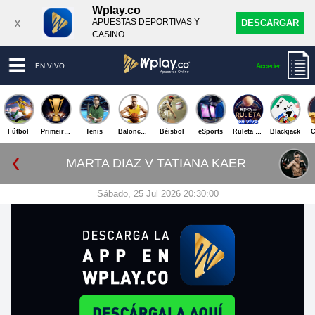
Wplay.co
x
APUESTAS DEPORTIVAS Y
DESCARGAR
CASINO
EN VIVO
Acceder
Fútbol
Primeira Liga
Tenis
Baloncesto
Béisbol
eSports
Ruleta Envivo
Blackjack
C
MARTA DIAZ V TATIANA KAER
Sábado, 25 Jul 2026 20:30:00