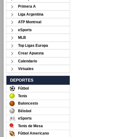
Primera A
Liga Argentina
ATP Montreal
eSports
MLB
Top Ligas Europa
Crear Apuesta
Calendario
Virtuales
DEPORTES
Fútbol
Américas
Tenis
Brasil
Colombia - Primera A
ATP
Baloncesto
Copa Libertadores
Mexico
Brasil - Serie A
WTA
Montreal - Sencillos
FIBA World Cup (Mujeres)
Béisbol
Colombia - Primera B
Brasil - Serie B
Competiciones UEFA
Liga MX
Montreal - Doubles
Challenger
Toronto - Sencillos
EE.UU
FIBA World Cup (Mujeres) -
EE.UU
eSports
Ganador
Copa Sudamericana
Brasil - Serie C
Mexico - Liga de Expansion
España
UEFA - Super Copa
Warsaw 125K - Sencillos
UTR Pro Tour
Grodzisk Mazowiecki -
EuroLeague
WNBA
Japón
MLB
eFutbol
Tenis de Mesa
MX
Sencillos
Argentina - Copa Argentina
Brazil - U20 Cups
UEFA - CHAMPIONS LEAGUE
Reino Unido
Toronto - Doubles
La Liga
Tenis - Futuras
Kawaguchi - Individuales
NBA - Campeonato
Internacional
EuroLeague (Men)
Minor League Baseball
Taiwan
NPB
Mexico - Liga MX Femenil
eBasketball
Battle - (8 min. play)
CLASIFICACION
WTT Series
Fútbol Americano
Hagen - Sencillos
Masculino
Argentina - Liga Profesional
U20 Leagues
Segunda
Italia
Inglaterra - Community Shield
NBA - Conferencias
US Open - Hombres