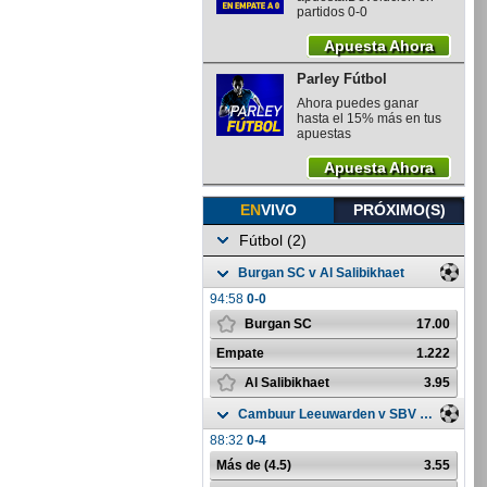
partidos 0-0
Apuesta Ahora
Parley Fútbol
Ahora puedes ganar
hasta el 15% más en tus
apuestas
Apuesta Ahora
EN
VIVO
PRÓXIMO(S)
Fútbol
(2)
Burgan SC v Al Salibikhaet
94:59
0-0
Burgan SC
17.00
Empate
1.222
Al Salibikhaet
3.95
Cambuur Leeuwarden v SBV Excelsior
88:33
0-4
Más de
(
4.5
)
3.55