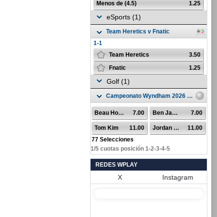
Menos de
(
4.5
)
1.25
eSports
(1)
Team Heretics v Fnatic
1-1
Team Heretics
3.50
Fnatic
1.25
Golf
(1)
Campeonato Wyndham 2026 - Ganador Final
Beau Hossler
7.00
Ben James
7.00
Tom Kim
11.00
Jordan Smith
11.00
77 Selecciones
1/5 cuotas posición 1-2-3-4-5
REDES WPLAY
X
Instagram