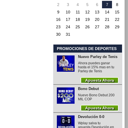
2
3
4
5
6
7
8
9
10
11
12
13
14
15
16
17
18
19
20
21
22
23
24
25
26
27
28
29
30
31
PROMOCIONES DE DEPORTES
Nuevo Parley de Tenis
Ahora puedes ganar
hasta el 15% mas en tu
Parley de Tenis
Apuesta Ahora
Bono Debut
Nuevo Bono Debut 200
MIL COP
Apuesta Ahora
Devolución 0-0
Wplay salva tu
apuesta.Devolución en