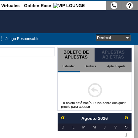
Virtuales
Golden Race
Decimal
Juego Responsable
BOLETO DE
APUESTAS
APUESTAS
ABIERTAS
Estándar
Bankers
Apta. Rápida
Tu boleto está vacío. Pulsa sobre cualquier
precio para apostar
«
»
Agosto 2026
D
L
M
M
J
V
S
1