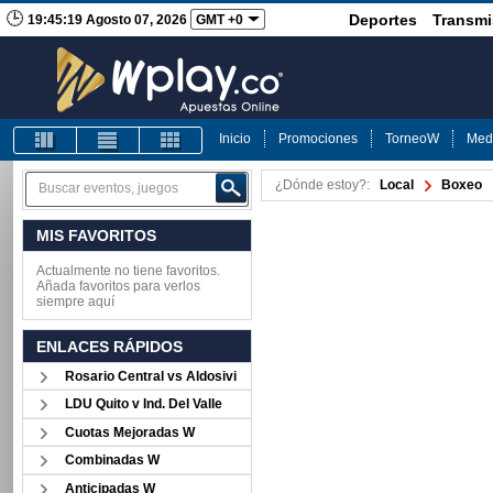
Deportes
Transmi
19:45:20 Agosto 07, 2026
GMT +0
Inicio
Promociones
TorneoW
Med
¿Dónde estoy?
:
Local
Boxeo
Buscar eventos, juegos
MIS FAVORITOS
Actualmente no tiene favoritos.
Añada favoritos para verlos
siempre aquí
ENLACES RÁPIDOS
Rosario Central vs Aldosivi
LDU Quito v Ind. Del Valle
Cuotas Mejoradas W
Combinadas W
Anticipadas W