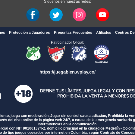
Síguenos en nuestras redes:
nes
Protección a Jugadores
Preguntas Frecuentes
Afiliados
Centros De
Patrocinador Oficial:
https://juegabien.wplay.co/
iento, juega con moderación, Jugar sin control causa adicción, Prohibida la v
avés del chat online de la página web 24/7, a causa de la emergencia sanitari
intermitencias en la comunicación.
on NIT 901001374-2, domicilio principal en la ciudad de Medellín - Colombia, 
o de tipo juegos operados por internet en Colombia, según Contrato de Conce