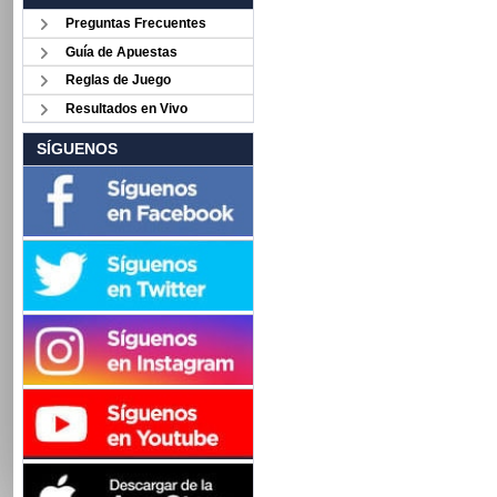
Honduras - Liga Nacional
Suecia - División 1
Hurling
Club Football
Alemania - Bundesliga
Islandia - 1. División
Women International - Central
terminará en el podio
Championship Ganador
Ganador Final
American and Caribbean
NASCAR
Championship Ganador
Preguntas Frecuentes
Nicaragua - Primera Division
Suecia - Division 2
Ganador
Francia - Ligue 1
Kazajistán - Premier League
Camogie
Games
Ganador del Campeonato de
Pilotos
IndyCar
Carrera
Panama - Liga Panamena
Portugal - Primeira Liga
Letonia - Virsliga
Senior Camogie
Guía de Apuestas
UEFA CHAMPIONS LEAGUE
Championship
(MUJERES)
Constructors Championship
Nascar Cup Series
Panama - Liga Prom
Speedway
Ganador
México - Liga MX
Holanda - Eredivisie
Ganador
Reglas de Juego
Club Hurling
O'Reilly Auto Parts Series
CFU Club Championship
Mexico - Liga de Expansion
Mundial
North Macedonia - First
Apuestas Encuentros
MX
Resultados en Vivo
League
Ganador
Temporada
World Championship Ganador
EE.UU - MLS
Polonia - Ekstraklasa
Constructors Apuestas
SÍGUENOS
Encuentros Temporada
Brasil - Serie A
Portugal - Segunda Liga
Brasil - Copa do Brasil
Portugal - Liga Portugal 3
Panama - Liga Panamena
Rumanía - Liga 1
UEFA - Nations League
Rumania - Liga 2
España - Copa Del Rey
Serbia - Super Liga
Inglaterra - FA Cup
Eslovaquia - Super Liga
Alemania - DFB Pokal
Eslovaquia - 2. Liga
Holanda - Eredivisie
Eslovenia - Prva Liga
Holanda - Copa KNVB
Slovenia - Division 2
Inglaterra - Championship
Suiza - Super Liga
Inglaterra - League One
Suiza - Challenge League
Inglaterra - League Two
Turquía - TFF League 1
Inglaterra - National League
Ucrania - Premier League
Alemania - Bundesliga 2
Bélgica - 1ra División A
Suecia - Allsvenskan