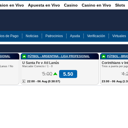
sion en Vivo
Apuesta en Vivo
Casino
Casino en Vivo
Slots
ios de Pago
Noticias
Patrocinios
Ayuda
Verificación
Virtuales
ESIONAL
FÚTBOL - ARGENTINA - LIGA PROFESIONAL
FÚTBOL - BRA
U Santa Fe v Atl Lanús
Corinthians v In
 Lanus / No
Marcador Correcto / 1 - 0
5.00
5.50
4.
22:00 - 06 Aug (0:38:06)
23:00 - 06 Aug (1:3