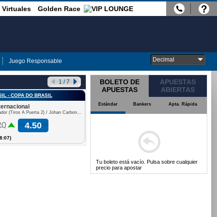
Virtuales
Golden Race
Decimal
Juego Responsable
BOLETO DE
APUESTAS
1 / 7
APUESTAS
ABIERTAS
SIL - COPA DO BRASIL
FÚTBOL - BRASIL - COPA DO BRASIL
Estándar
Bankers
Apta. Rápida
ternacional
Corinthians v Internacional
Tiros a puerta por jugador (Tiros A Puerta 2) / Johan Carbonero (Internacional RS)
1ra Mitad/Tiempo Completo / X/1
20
4.50
4.75
5.00
8:06)
23:00 - 06 Aug (1:38:06)
Tu boleto está vacío. Pulsa sobre cualquier
precio para apostar