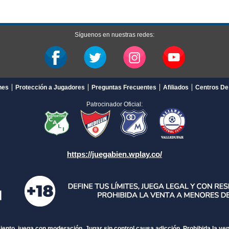
Síguenos en nuestras redes:
nes
Protección a Jugadores
Preguntas Frecuentes
Afiliados
Centros De
Patrocinador Oficial:
https://juegabien.wplay.co/
iento, juega con moderación, Jugar sin control causa adicción, Prohibida la v