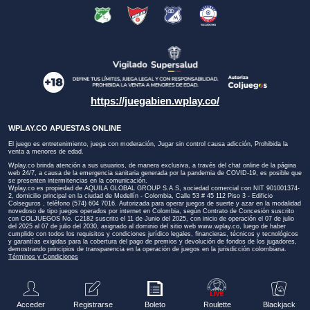
https://juegabien.wplay.co/
WPLAY.CO APUESTAS ONLINE
El juego es entretenimiento, juega con moderación, Jugar sin control causa adicción, Prohibida la
venta a menores de edad.
Wplay.co brinda atención a sus usuarios, de manera exclusiva, a través del chat online de la página
web 24/7, a causa de la emergencia sanitaria generada por la pandemia de COVID-19, es posible que
se presenten intermitencias en la comunicación.
Wplay.co es propiedad de AQUILA GLOBAL GROUP S.A.S, sociedad comercial con NIT 901001374-
2, domicilio principal en la ciudad de Medellín - Colombia, Calle 53 # 45 112 Piso 3 - Edificio
Colseguros , teléfono (574) 604 7016. Autorizada para operar juegos de suerte y azar en la modalidad
novedoso de tipo juegos operados por internet en Colombia, según Contrato de Concesión suscrito
con COLJUEGOS No. C2182 suscrito el 11 de Junio del 2025, con inicio de operación el 07 de julio
del 2025 al 07 de julio del 2030, asignado al dominio del sitio web
www.wplay.co
, luego de haber
cumplido con todos los requisitos y condiciones jurídico legales, financieras, técnicos y tecnológicos
y garantías exigidas para la cobertura del pago de premios y devolución de fondos de los jugadores,
demostrando principios de transparencia en la operación de juegos en la jurisdicción colombiana.
Términos y Condiciones
Acceder
Registrarse
Boleto
Roulette
Blackjack