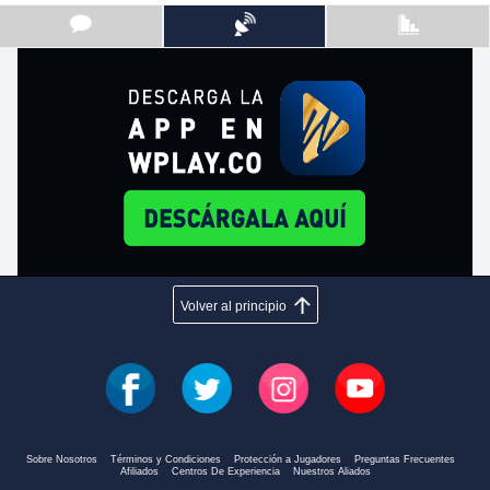
Volver al principio
Sobre Nosotros
Términos y Condiciones
Protección a Jugadores
Preguntas Frecuentes
Afiliados
Centros De Experiencia
Nuestros Aliados